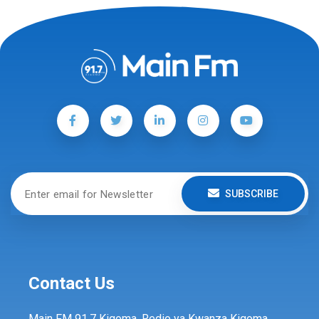
SUBSCRIBE
Contact Us
Main FM 91.7 Kigoma, Redio ya Kwanza Kigoma