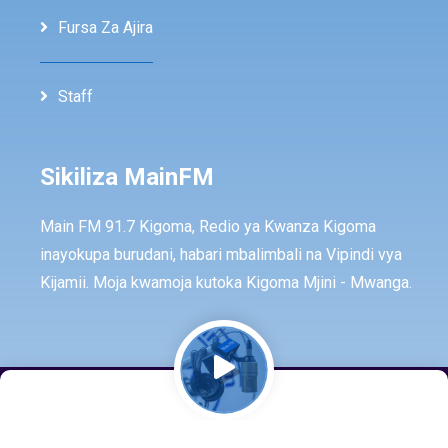
Fursa Za Ajira
Staff
Sikiliza MainFM
Main FM 91.7 Kigoma, Redio ya Kwanza Kigoma
inayokupa burudani, habari mbalimbali na Vipindi vya
Kijamii. Moja kwamoja kutoka Kigoma Mjini - Mwanga.
© Copyright -
2026
All rights reserved by -
MainFm