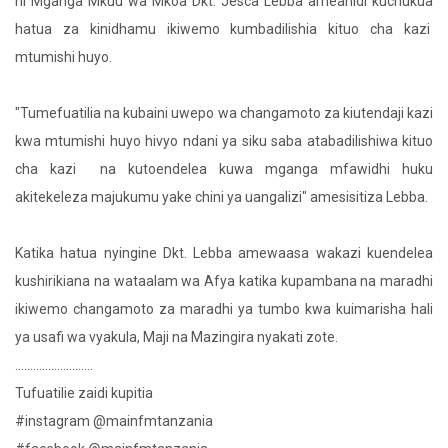
ni Mganga Mkuu wa Mkoa Dkt. Jesca Lebba ameahidi kuchukua
hatua za kinidhamu ikiwemo kumbadilishia kituo cha kazi
mtumishi huyo.
"Tumefuatilia na kubaini uwepo wa changamoto za kiutendaji kazi
kwa mtumishi huyo hivyo ndani ya siku saba atabadilishiwa kituo
cha kazi na kutoendelea kuwa mganga mfawidhi huku
akitekeleza majukumu yake chini ya uangalizi" amesisitiza Lebba.
Katika hatua nyingine Dkt. Lebba amewaasa wakazi kuendelea
kushirikiana na wataalam wa Afya katika kupambana na maradhi
ikiwemo changamoto za maradhi ya tumbo kwa kuimarisha hali
ya usafi wa vyakula, Maji na Mazingira nyakati zote.
..........................
Tufuatilie zaidi kupitia
#instagram @mainfmtanzania