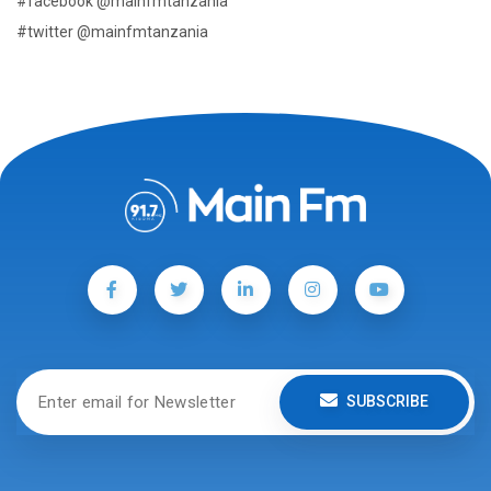
#facebook @mainfmtanzania
#twitter @mainfmtanzania
SUBSCRIBE