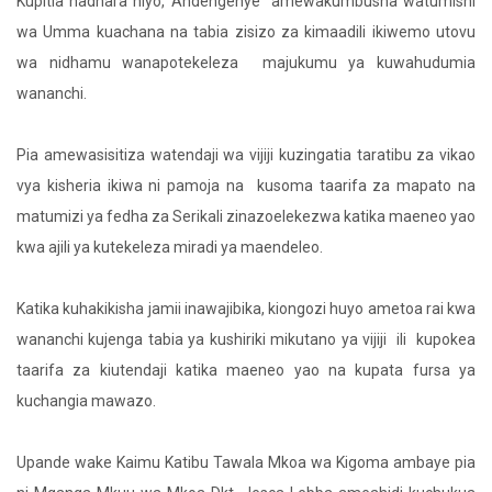
Kupitia hadhara hiyo, Andengenye amewakumbusha watumishi
wa Umma kuachana na tabia zisizo za kimaadili ikiwemo utovu
wa nidhamu wanapotekeleza majukumu ya kuwahudumia
wananchi.
Pia amewasisitiza watendaji wa vijiji kuzingatia taratibu za vikao
vya kisheria ikiwa ni pamoja na kusoma taarifa za mapato na
matumizi ya fedha za Serikali zinazoelekezwa katika maeneo yao
kwa ajili ya kutekeleza miradi ya maendeleo.
Katika kuhakikisha jamii inawajibika, kiongozi huyo ametoa rai kwa
wananchi kujenga tabia ya kushiriki mikutano ya vijiji ili kupokea
taarifa za kiutendaji katika maeneo yao na kupata fursa ya
kuchangia mawazo.
Upande wake Kaimu Katibu Tawala Mkoa wa Kigoma ambaye pia