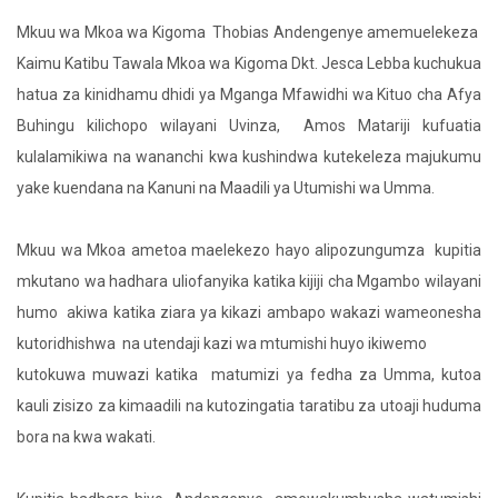
Mkuu wa Mkoa wa Kigoma Thobias Andengenye amemuelekeza
Kaimu Katibu Tawala Mkoa wa Kigoma Dkt. Jesca Lebba kuchukua
hatua za kinidhamu dhidi ya Mganga Mfawidhi wa Kituo cha Afya
Buhingu kilichopo wilayani Uvinza, Amos Matariji kufuatia
kulalamikiwa na wananchi kwa kushindwa kutekeleza majukumu
yake kuendana na Kanuni na Maadili ya Utumishi wa Umma.
Mkuu wa Mkoa ametoa maelekezo hayo alipozungumza kupitia
mkutano wa hadhara uliofanyika katika kijiji cha Mgambo wilayani
humo akiwa katika ziara ya kikazi ambapo wakazi wameonesha
kutoridhishwa na utendaji kazi wa mtumishi huyo ikiwemo
kutokuwa muwazi katika matumizi ya fedha za Umma, kutoa
kauli zisizo za kimaadili na kutozingatia taratibu za utoaji huduma
bora na kwa wakati.