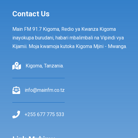
Contact Us
Main FM 91.7 Kigoma, Redio ya Kwanza Kigoma
inayokupa burudani, habari mbalimbali na Vipindi vya
Kijamii. Moja kwamoja kutoka Kigoma Mjini - Mwanga.
Kigoma, Tanzania.
info@mainfm.co.tz
+255 677 775 533