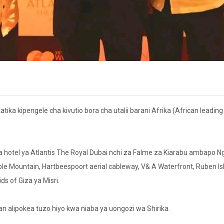
ka kipengele cha kivutio bora cha utalii barani Afrika (African leadin
a hotel ya Atlantis The Royal Dubai nchi za Falme za Kiarabu ambapo 
Table Mountain, Hartbeespoort aerial cableway, V& A Waterfront, Ruben Is
s of Giza ya Misri.
 alipokea tuzo hiyo kwa niaba ya uongozi wa Shirika.