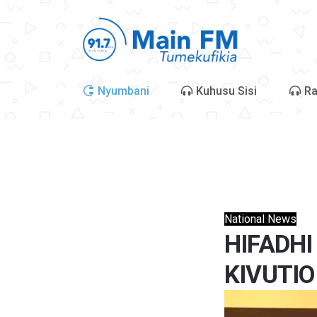
Nyumbani
Kuhusu Sisi
Ra
National News
HIFADH
KIVUTIO