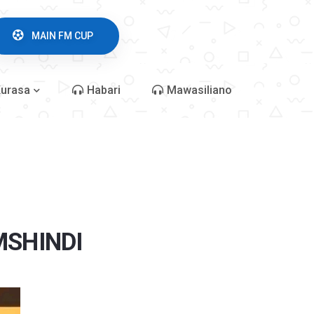
MAIN FM CUP
urasa
Habari
Mawasiliano
MSHINDI