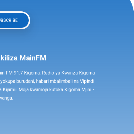
UBSCRIBE
ikiliza MainFM
in FM 91.7 Kigoma, Redio ya Kwanza Kigoma
ayokupa burudani, habari mbalimbali na Vipindi
a Kijamii. Moja kwamoja kutoka Kigoma Mjini -
anga.