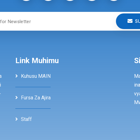
S
Link Muhimu
S
a
Kuhusu MAIN
Ma
i
in
-
vy
Fursa Za Ajira
Mw
Staff