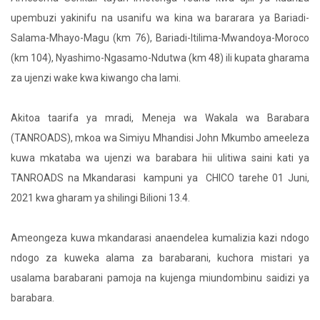
upembuzi yakinifu na usanifu wa kina wa bararara ya Bariadi-
Salama-Mhayo-Magu (km 76), Bariadi-Itilima-Mwandoya-Moroco
(km 104), Nyashimo-Ngasamo-Ndutwa (km 48) ili kupata gharama
za ujenzi wake kwa kiwango cha lami.
Akitoa taarifa ya mradi, Meneja wa Wakala wa Barabara
(TANROADS), mkoa wa Simiyu Mhandisi John Mkumbo ameeleza
kuwa mkataba wa ujenzi wa barabara hii ulitiwa saini kati ya
TANROADS na Mkandarasi kampuni ya CHICO tarehe 01 Juni,
2021 kwa gharam ya shilingi Bilioni 13.4.
Ameongeza kuwa mkandarasi anaendelea kumalizia kazi ndogo
ndogo za kuweka alama za barabarani, kuchora mistari ya
usalama barabarani pamoja na kujenga miundombinu saidizi ya
barabara.