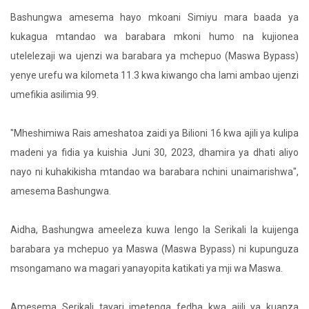
Bashungwa amesema hayo mkoani Simiyu mara baada ya
kukagua mtandao wa barabara mkoni humo na kujionea
utelelezaji wa ujenzi wa barabara ya mchepuo (Maswa Bypass)
yenye urefu wa kilometa 11.3 kwa kiwango cha lami ambao ujenzi
umefikia asilimia 99.
"Mheshimiwa Rais ameshatoa zaidi ya Bilioni 16 kwa ajili ya kulipa
madeni ya fidia ya kuishia Juni 30, 2023, dhamira ya dhati aliyo
nayo ni kuhakikisha mtandao wa barabara nchini unaimarishwa",
amesema Bashungwa.
Aidha, Bashungwa ameeleza kuwa lengo la Serikali la kuijenga
barabara ya mchepuo ya Maswa (Maswa Bypass) ni kupunguza
msongamano wa magari yanayopita katikati ya mji wa Maswa.
Amesema Serikali tayari imetenga fedha kwa ajili ya kuanza