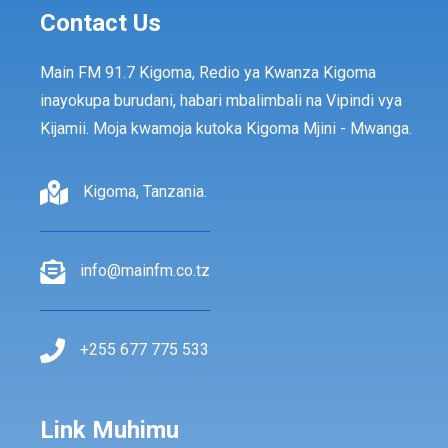
Contact Us
Main FM 91.7 Kigoma, Redio ya Kwanza Kigoma
inayokupa burudani, habari mbalimbali na Vipindi vya
Kijamii. Moja kwamoja kutoka Kigoma Mjini - Mwanga.
Kigoma, Tanzania.
info@mainfm.co.tz
+255 677 775 533
Link Muhimu