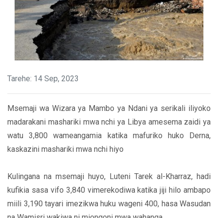
Tarehe: 14 Sep, 2023
Msemaji wa Wizara ya Mambo ya Ndani ya serikali iliyoko
madarakani mashariki mwa nchi ya Libya amesema zaidi ya
watu 3,800 wameangamia katika mafuriko huko Derna,
kaskazini mashariki mwa nchi hiyo
Kulingana na msemaji huyo, Luteni Tarek al-Kharraz, hadi
kufikia sasa vifo 3,840 vimerekodiwa katika jiji hilo ambapo
miili 3,190 tayari imezikwa huku wageni 400, hasa Wasudan
na Wamisri wakiwa ni miongoni mwa wahanga.