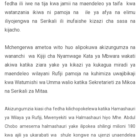
fedha ili iwe na tija kwa jamii na maendeleo ya taifa kwa
watanzania ikiwa ni pamoja na ile ya afya na elimu
iliyojengwa na Serikali ili inufaishe kizazi cha sasa na
kijacho.
Mchengerwa ametoa wito huo alipokuwa akizungumza na
wananchi wa Kijiji cha Nyamwage Kata ya Mbwara wakati
akiwa katika ziara yake ya kikazi ya kukagua miradi ya
maendeleo wilayani Rufiji pamoja na kuhimiza uwajibikaji
kwa Watumishi wa Umma walio katika Sekretarieti za Mikoa
na Serikali za Mitaa.
Akizungumzia kiasi cha fedha kilichopokelewa katika Hamashauri
ya Wilaya ya Rufiji, Mwenyekiti wa Halmashauri hiyo Mhe. Abdul
Chobo amesema halmashauri yake ilipokea shilingi milioni 180
kwa ajili ya ukarabati wa shule kongwe na ujenzi unaendelea