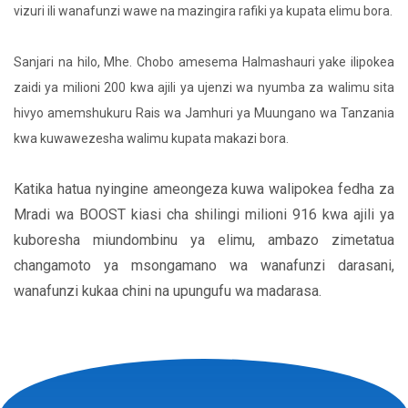
vizuri ili wanafunzi wawe na mazingira rafiki ya kupata elimu bora.
Sanjari na hilo, Mhe. Chobo amesema Halmashauri yake ilipokea
zaidi ya milioni 200 kwa ajili ya ujenzi wa nyumba za walimu sita
hivyo amemshukuru Rais wa Jamhuri ya Muungano wa Tanzania
kwa kuwawezesha walimu kupata makazi bora.
Katika hatua nyingine ameongeza kuwa walipokea fedha za
Mradi wa BOOST kiasi cha shilingi milioni 916 kwa ajili ya
kuboresha miundombinu ya elimu, ambazo zimetatua
changamoto ya msongamano wa wanafunzi darasani,
wanafunzi kukaa chini na upungufu wa madarasa.