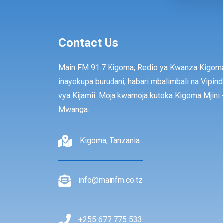
Contact Us
Main FM 91.7 Kigoma, Redio ya Kwanza Kigom
inayokupa burudani, habari mbalimbali na Vipind
vya Kijamii. Moja kwamoja kutoka Kigoma Mjini 
Mwanga.
Kigoma, Tanzania.
info@mainfm.co.tz
+255 677 775 533