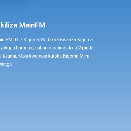
ikiliza MainFM
in FM 91.7 Kigoma, Redio ya Kwanza Kigoma
ayokupa burudani, habari mbalimbali na Vipindi
a Kijamii. Moja kwamoja kutoka Kigoma Mjini -
anga.