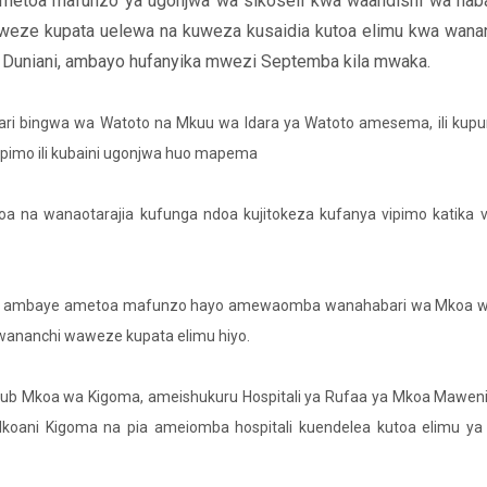
imetoa mafunzo ya ugonjwa wa sikoseli kwa waandishi wa hab
waweze kupata uelewa na kuweza kusaidia kutoa elimu kwa wan
i Duniani, ambayo hufanyika mwezi Septemba kila mwaka.
tari bingwa wa Watoto na Mkuu wa Idara ya Watoto amesema, ili ku
pimo ili kubaini ugonjwa huo mapema
 na wanaotarajia kufunga ndoa kujitokeza kufanya vipimo katika 
toto, ambaye ametoa mafunzo hayo amewaomba wanahabari wa Mkoa wa
i wananchi waweze kupata elimu hiyo.
b Mkoa wa Kigoma, ameishukuru Hospitali ya Rufaa ya Mkoa Maweni
Mkoani Kigoma na pia ameiomba hospitali kuendelea kutoa elimu ya