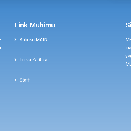
Link Muhimu
S
a
Kuhusu MAIN
Ma
i
in
-
vy
Fursa Za Ajira
Mw
Staff