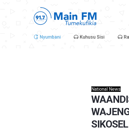
Nyumbani
Kuhusu Sisi
Ra
National News
WAANDI
WAJENG
SIKOSEL