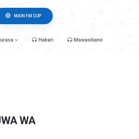
MAIN FM CUP
urasa
Habari
Mawasiliano
JWA WA