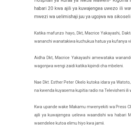
Hospitali ya Rufaa ya Mkoa Maweni- Kigoma 
habari 20 kwa ajili ya kuwajengea uwezo ili 
mwezi wa uelimishaji juu ya ugojwa wa sikosel
Katika mafunzo hayo, Dkt, Macrice Yakayashi, Dak
wananchi wanatakiwa kuchukua hatua ya kufanya vi
Aidha Dkt, Macrice Yakayashi amewataka wanandoa
wagonjwa wengi zaidi katika kipindi cha mbeleni.
Nae Dkt. Esther Peter Okelo kutoka idara ya Wa
na kwenda kuyasema kupitia radio na Televisheni il
Kwa upande wake Makamu mwenyekiti wa Press Clu
ajili ya kuwajengea uelewa waandishi wa habari 
waendelee kutoa elimu hiyo kwa jamii.