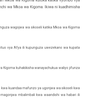
ari Mkoa wa Kigoma kutoka katika vyombo vya
anchi wa Mkoa wa Kigoma. Ikiwa ni kuadhimisha
punguza wagojwa wa sikoseli katika Mkoa wa Kigoma
vituo vya Afya ili kupunguza uwezekano wa kupata
 Kigoma kuhakikisha wanayachukua waliyo jifunza
 kwa kuandaa mafunzo ya ugonjwa wa sikoseli kwa
 magonjwa mbalimbali kwa waandishi wa habari ili