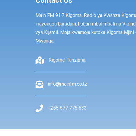
Contact Us
Main FM 91.7 Kigoma, Redio ya Kwanza Kigom
inayokupa burudani, habari mbalimbali na Vipind
vya Kijamii. Moja kwamoja kutoka Kigoma Mjini 
Mwanga.
Kigoma, Tanzania.
info@mainfm.co.tz
+255 677 775 533