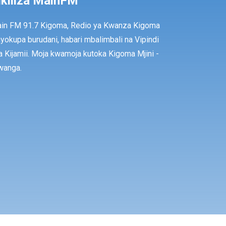
ikiliza MainFM
in FM 91.7 Kigoma, Redio ya Kwanza Kigoma
ayokupa burudani, habari mbalimbali na Vipindi
a Kijamii. Moja kwamoja kutoka Kigoma Mjini -
anga.