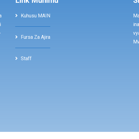
Link Muhimu
S
a
Kuhusu MAIN
Ma
i
in
-
vy
Fursa Za Ajira
Mw
Staff