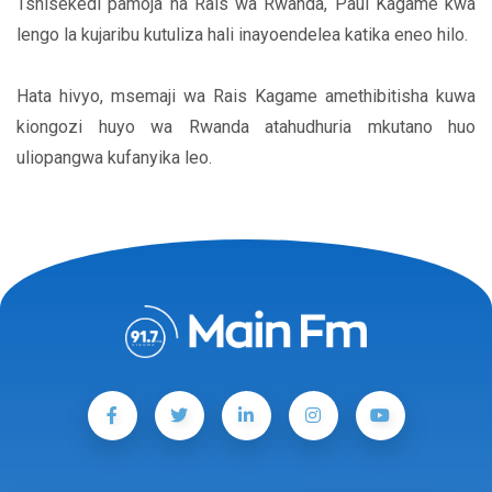
Tshisekedi pamoja na Rais wa Rwanda, Paul Kagame kwa
lengo la kujaribu kutuliza hali inayoendelea katika eneo hilo.
Hata hivyo, msemaji wa Rais Kagame amethibitisha kuwa
kiongozi huyo wa Rwanda atahudhuria mkutano huo
uliopangwa kufanyika leo.