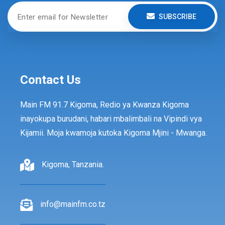
SUBSCRIBE
Contact Us
Main FM 91.7 Kigoma, Redio ya Kwanza Kigoma
inayokupa burudani, habari mbalimbali na Vipindi vya
Kijamii. Moja kwamoja kutoka Kigoma Mjini - Mwanga.
Kigoma, Tanzania.
info@mainfm.co.tz