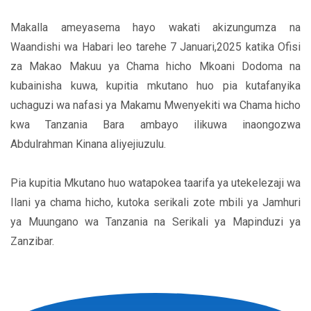
Makalla ameyasema hayo wakati akizungumza na
Waandishi wa Habari leo tarehe 7 Januari,2025 katika Ofisi
za Makao Makuu ya Chama hicho Mkoani Dodoma na
kubainisha kuwa, kupitia mkutano huo pia kutafanyika
uchaguzi wa nafasi ya Makamu Mwenyekiti wa Chama hicho
kwa Tanzania Bara ambayo ilikuwa inaongozwa
Abdulrahman Kinana aliyejiuzulu.
Pia kupitia Mkutano huo watapokea taarifa ya utekelezaji wa
Ilani ya chama hicho, kutoka serikali zote mbili ya Jamhuri
ya Muungano wa Tanzania na Serikali ya Mapinduzi ya
Zanzibar.