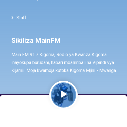
Staff
Sikiliza MainFM
Main FM 91.7 Kigoma, Redio ya Kwanza Kigoma
inayokupa burudani, habari mbalimbali na Vipindi vya
Kijamii. Moja kwamoja kutoka Kigoma Mjini - Mwanga.
© Copyright -
2026
All rights reserved by -
MainFm
Developed by -
Mainfintech Lab