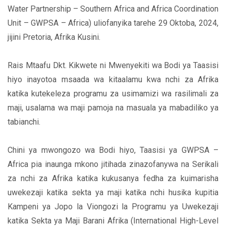
Water Partnership – Southern Africa and Africa Coordination
Unit – GWPSA – Africa) uliofanyika tarehe 29 Oktoba, 2024,
jijini Pretoria, Afrika Kusini.
Rais Mtaafu Dkt. Kikwete ni Mwenyekiti wa Bodi ya Taasisi
hiyo inayotoa msaada wa kitaalamu kwa nchi za Afrika
katika kutekeleza programu za usimamizi wa rasilimali za
maji, usalama wa maji pamoja na masuala ya mabadiliko ya
tabianchi.
Chini ya mwongozo wa Bodi hiyo, Taasisi ya GWPSA –
Africa pia inaunga mkono jitihada zinazofanywa na Serikali
za nchi za Afrika katika kukusanya fedha za kuimarisha
uwekezaji katika sekta ya maji katika nchi husika kupitia
Kampeni ya Jopo la Viongozi la Programu ya Uwekezaji
katika Sekta ya Maji Barani Afrika (International High-Level