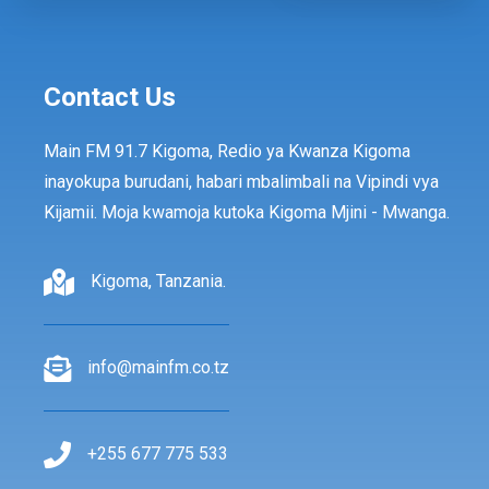
Contact Us
Main FM 91.7 Kigoma, Redio ya Kwanza Kigoma
inayokupa burudani, habari mbalimbali na Vipindi vya
Kijamii. Moja kwamoja kutoka Kigoma Mjini - Mwanga.
Kigoma, Tanzania.
info@mainfm.co.tz
+255 677 775 533