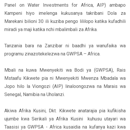
Panel on Water Investments for Africa, AIP) ambapo
Kampeni hiyo imelenga kukusanya takribani Dola za
Marekani bilioni 30 ili kuziba pengo lililopo katika kufadhili
miradi ya maji katika nchi mbalimbali za Afrika.
Tanzania bara na Zanzibar ni baadhi ya wanufaika wa
programu zinazotekelezwa na GWPSA – Africa.
Mbali na kuwa Mwenyekiti wa Bodi ya (GWPSA), Rais
Mstaafu Kikwete pia ni Mwenyekiti Mwenza Mbadala wa
Jopo hilo la Viongozi (AIP) linaloongozwa na Marais wa
Senegal, Namibia na Uholanzi.
Akiwa Afrika Kusini, Dkt. Kikwete anatarajia pia kufikisha
ujumbe kwa Serikali ya Afrika Kusini kuhusu utayari wa
Taasisi ya GWPSA - Africa kusaidia na kufanya kazi kwa