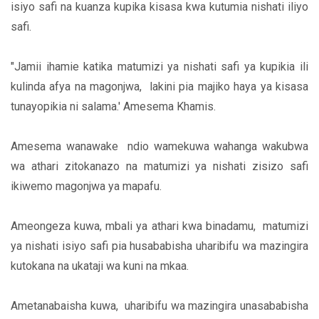
isiyo safi na kuanza kupika kisasa kwa kutumia nishati iliyo
safi.
"Jamii ihamie katika matumizi ya nishati safi ya kupikia ili
kulinda afya na magonjwa, lakini pia majiko haya ya kisasa
tunayopikia ni salama.' Amesema Khamis.
Amesema wanawake ndio wamekuwa wahanga wakubwa
wa athari zitokanazo na matumizi ya nishati zisizo safi
ikiwemo magonjwa ya mapafu.
Ameongeza kuwa, mbali ya athari kwa binadamu, matumizi
ya nishati isiyo safi pia husababisha uharibifu wa mazingira
kutokana na ukataji wa kuni na mkaa.
Ametanabaisha kuwa, uharibifu wa mazingira unasababisha