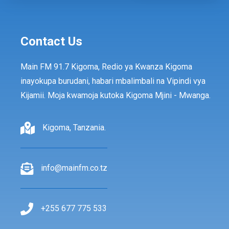
Contact Us
Main FM 91.7 Kigoma, Redio ya Kwanza Kigoma
inayokupa burudani, habari mbalimbali na Vipindi vya
Kijamii. Moja kwamoja kutoka Kigoma Mjini - Mwanga.
Kigoma, Tanzania.
info@mainfm.co.tz
+255 677 775 533