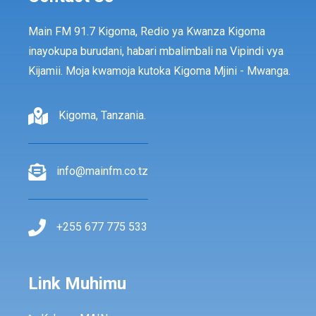
Main FM 91.7 Kigoma, Redio ya Kwanza Kigoma
inayokupa burudani, habari mbalimbali na Vipindi vya
Kijamii. Moja kwamoja kutoka Kigoma Mjini - Mwanga.
Kigoma, Tanzania.
info@mainfm.co.tz
+255 677 775 533
Link Muhimu