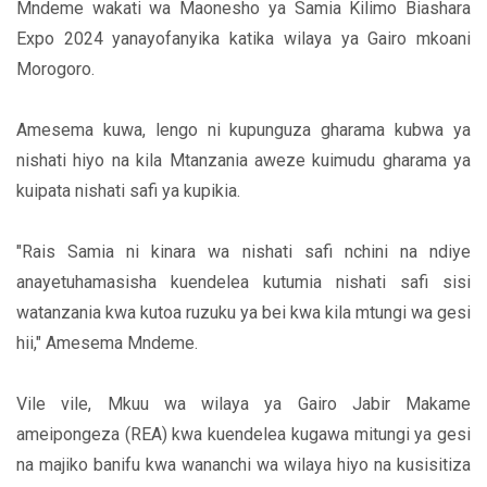
Mndeme wakati wa Maonesho ya Samia Kilimo Biashara
Expo 2024 yanayofanyika katika wilaya ya Gairo mkoani
Morogoro.
Amesema kuwa, lengo ni kupunguza gharama kubwa ya
nishati hiyo na kila Mtanzania aweze kuimudu gharama ya
kuipata nishati safi ya kupikia.
"Rais Samia ni kinara wa nishati safi nchini na ndiye
anayetuhamasisha kuendelea kutumia nishati safi sisi
watanzania kwa kutoa ruzuku ya bei kwa kila mtungi wa gesi
hii," Amesema Mndeme.
Vile vile, Mkuu wa wilaya ya Gairo Jabir Makame
ameipongeza (REA) kwa kuendelea kugawa mitungi ya gesi
na majiko banifu kwa wananchi wa wilaya hiyo na kusisitiza