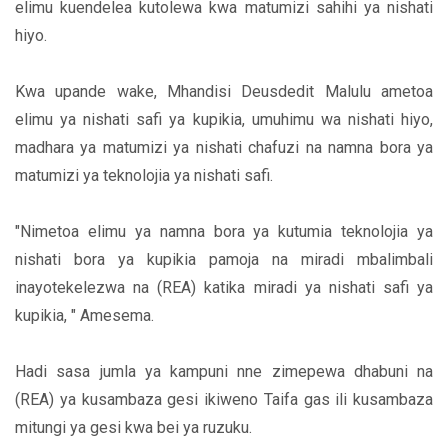
elimu kuendelea kutolewa kwa matumizi sahihi ya nishati
hiyo.
Kwa upande wake, Mhandisi Deusdedit Malulu ametoa
elimu ya nishati safi ya kupikia, umuhimu wa nishati hiyo,
madhara ya matumizi ya nishati chafuzi na namna bora ya
matumizi ya teknolojia ya nishati safi.
"Nimetoa elimu ya namna bora ya kutumia teknolojia ya
nishati bora ya kupikia pamoja na miradi mbalimbali
inayotekelezwa na (REA) katika miradi ya nishati safi ya
kupikia, " Amesema.
Hadi sasa jumla ya kampuni nne zimepewa dhabuni na
(REA) ya kusambaza gesi ikiweno Taifa gas ili kusambaza
mitungi ya gesi kwa bei ya ruzuku.