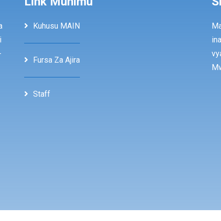
Link Muhimu
S
a
Kuhusu MAIN
Ma
i
in
-
vy
Fursa Za Ajira
Mw
Staff