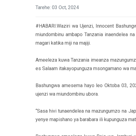
Tarehe: 03 Oct, 2024
#HABARI:Waziri wa Ujenzi, Innocent Bashungwa
miundombinu ambapo Tanzania inaendelea na 
magari katika miji na majiji.
Ameeleza kuwa Tanzania imeanza mazungumzo na 
es Salaam itakayopunguza msongamano wa magar
Bashungwa amesema hayo leo Oktoba 03, 2024 
ujenzi wa miundombinu ubora.
“Sasa hivi tunaendelea na mazungumzo na Jap
yenye mapishano ya barabara ili kupunguza mat