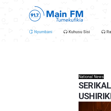
Nyumbani
Kuhusu Sisi
Ra
National News
SERIKA
USHIRIK