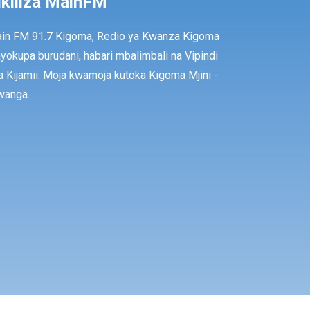
ikiliza MainFM
in FM 91.7 Kigoma, Redio ya Kwanza Kigoma
ayokupa burudani, habari mbalimbali na Vipindi
a Kijamii. Moja kwamoja kutoka Kigoma Mjini -
anga.