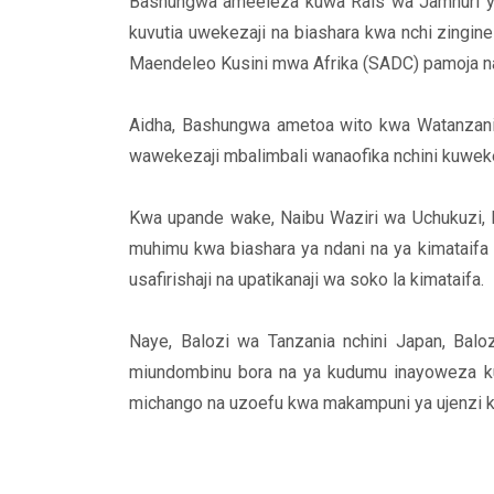
Bashungwa ameeleza kuwa Rais wa Jamhuri ya
kuvutia uwekezaji na biashara kwa nchi zingin
Maendeleo Kusini mwa Afrika (SADC) pamoja na
Aidha, Bashungwa ametoa wito kwa Watanzani
wawekezaji mbalimbali wanaofika nchini kuweke
Kwa upande wake, Naibu Waziri wa Uchukuzi, 
muhimu kwa biashara ya ndani na ya kimataifa 
usafirishaji na upatikanaji wa soko la kimataifa.
Naye, Balozi wa Tanzania nchini Japan, Ba
miundombinu bora na ya kudumu inayoweza kuh
michango na uzoefu kwa makampuni ya ujenzi kw