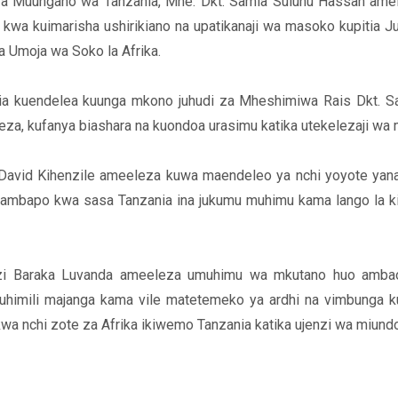
 Muungano wa Tanzania, Mhe. Dkt. Samia Suluhu Hassan ame
e kwa kuimarisha ushirikiano na upatikanaji wa masoko kupitia J
 Umoja wa Soko la Afrika.
a kuendelea kuunga mkono juhudi za Mheshimiwa Rais Dkt. Sa
za, kufanya biashara na kuondoa urasimu katika utekelezaji wa 
David Kihenzile ameeleza kuwa maendeleo ya nchi yoyote yanat
ambapo kwa sasa Tanzania ina jukumu muhimu kama lango la kimat
lozi Baraka Luvanda ameeleza umuhimu wa mkutano huo amba
imili majanga kama vile matetemeko ya ardhi na vimbunga ku
a nchi zote za Afrika ikiwemo Tanzania katika ujenzi wa miundo