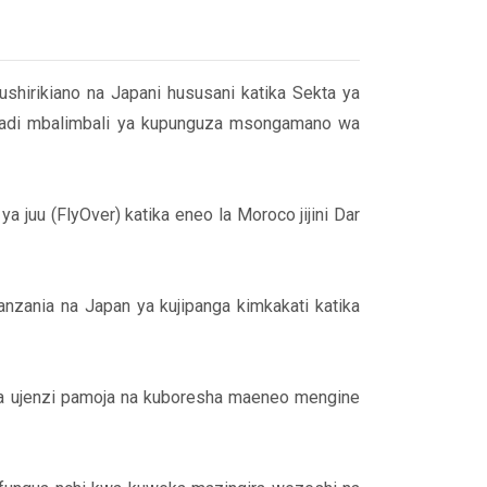
shirikiano na Japani hususani katika Sekta ya
iradi mbalimbali ya kupunguza msongamano wa
juu (FlyOver) katika eneo la Moroco jijini Dar
zania na Japan ya kujipanga kimkakati katika
na ujenzi pamoja na kuboresha maeneo mengine