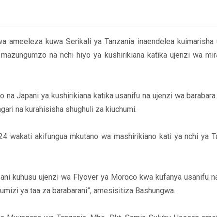
 ameeleza kuwa Serikali ya Tanzania inaendelea kuimarisha u
mazungumzo na nchi hiyo ya kushirikiana katika ujenzi wa m
Japani ya kushirikiana katika usanifu na ujenzi wa barabara ya 
i na kurahisisha shughuli za kiuchumi.
wakati akifungua mkutano wa mashirikiano kati ya nchi ya Tan
ani kuhusu ujenzi wa Flyover ya Moroco kwa kufanya usanifu 
umizi ya taa za barabarani”, amesisitiza Bashungwa.