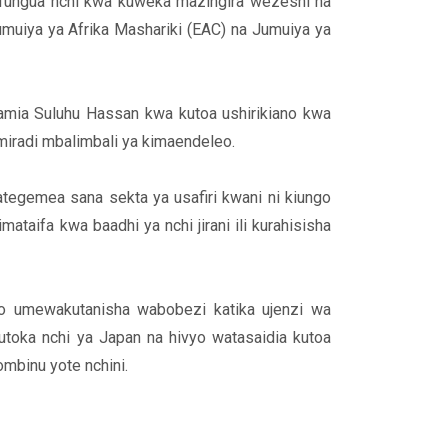
fungua nchi kwa kuweka mazingira wezeshi na
umuiya ya Afrika Mashariki (EAC) na Jumuiya ya
mia Suluhu Hassan kwa kutoa ushirikiano kwa
miradi mbalimbali ya kimaendeleo.
egemea sana sekta ya usafiri kwani ni kiungo
aifa kwa baadhi ya nchi jirani ili kurahisisha
o umewakutanisha wabobezi katika ujenzi wa
toka nchi ya Japan na hivyo watasaidia kutoa
mbinu yote nchini.