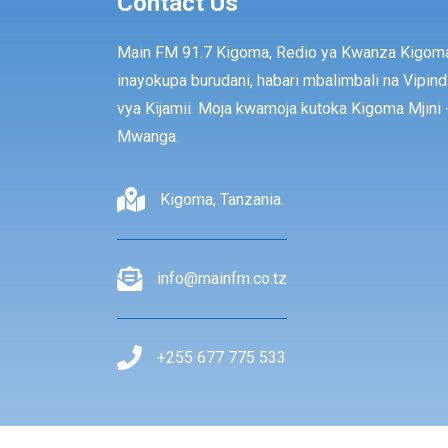
Contact Us
Main FM 91.7 Kigoma, Redio ya Kwanza Kigom
inayokupa burudani, habari mbalimbali na Vipind
vya Kijamii. Moja kwamoja kutoka Kigoma Mjini 
Mwanga.
Kigoma, Tanzania.
info@mainfm.co.tz
+255 677 775 533