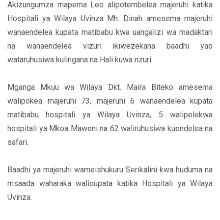
Akizungumza mapema Leo alipotembelea majeruhi katika
Hospitali ya Wilaya Uvinza Mh. Dinah amesema majeruhi
wanaendelea kupata matibabu kwa uangalizi wa madaktari
na wanaendelea vizuri ikiwezekana baadhi yao
wataruhusiwa kulingana na Hali kuwa nzuri.
Mganga Mkuu wa Wilaya Dkt. Maira Biteko amesema
walipokea majeruhi 73, majeruhi 6 wanaendelea kupata
matibabu hospitali ya Wilaya Uvinza, 5 walipelekwa
hospitali ya Mkoa Maweni na 62 waliruhusiwa kuendelea na
safari.
Baadhi ya majeruhi wameishukuru Serikalini kwa huduma na
msaada waharaka walioupata katika Hospitali ya Wilaya
Uvinza.