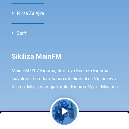
Fursa Za Ajira
Staff
Sikiliza MainFM
Main FM 91.7 Kigoma, Redio ya Kwanza Kigoma
inayokupa burudani, habari mbalimbali na Vipindi vya
Kijamii. Moja kwamoja kutoka Kigoma Mjini - Mwanga.
© Copyright -
2026
All rights reserved by -
MainFm