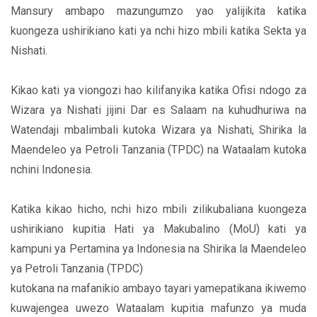
Mansury ambapo mazungumzo yao yalijikita katika
kuongeza ushirikiano kati ya nchi hizo mbili katika Sekta ya
Nishati.
Kikao kati ya viongozi hao kilifanyika katika Ofisi ndogo za
Wizara ya Nishati jijini Dar es Salaam na kuhudhuriwa na
Watendaji mbalimbali kutoka Wizara ya Nishati, Shirika la
Maendeleo ya Petroli Tanzania (TPDC) na Wataalam kutoka
nchini Indonesia.
Katika kikao hicho, nchi hizo mbili zilikubaliana kuongeza
ushirikiano kupitia Hati ya Makubalino (MoU) kati ya
kampuni ya Pertamina ya Indonesia na Shirika la Maendeleo
ya Petroli Tanzania (TPDC)
kutokana na mafanikio ambayo tayari yamepatikana ikiwemo
kuwajengea uwezo Wataalam kupitia mafunzo ya muda