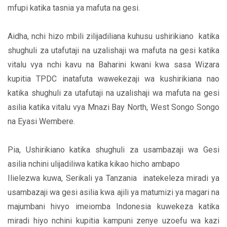
mfupi katika tasnia ya mafuta na gesi.
Aidha, nchi hizo mbili zilijadiliana kuhusu ushirikiano katika
shughuli za utafutaji na uzalishaji wa mafuta na gesi katika
vitalu vya nchi kavu na Baharini kwani kwa sasa Wizara
kupitia TPDC inatafuta wawekezaji wa kushirikiana nao
katika shughuli za utafutaji na uzalishaji wa mafuta na gesi
asilia katika vitalu vya Mnazi Bay North, West Songo Songo
na Eyasi Wembere.
Pia, Ushirikiano katika shughuli za usambazaji wa Gesi
asilia nchini ulijadiliwa katika kikao hicho ambapo
Ilielezwa kuwa, Serikali ya Tanzania inatekeleza miradi ya
usambazaji wa gesi asilia kwa ajili ya matumizi ya magari na
majumbani hivyo imeiomba Indonesia kuwekeza katika
miradi hiyo nchini kupitia kampuni zenye uzoefu wa kazi