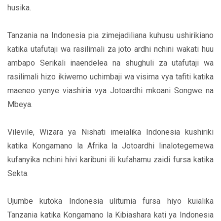
husika.
Tanzania na Indonesia pia zimejadiliana kuhusu ushirikiano
katika utafutaji wa rasilimali za joto ardhi nchini wakati huu
ambapo Serikali inaendelea na shughuli za utafutaji wa
rasilimali hizo ikiwemo uchimbaji wa visima vya tafiti katika
maeneo yenye viashiria vya Jotoardhi mkoani Songwe na
Mbeya.
Vilevile, Wizara ya Nishati imeialika Indonesia kushiriki
katika Kongamano la Afrika la Jotoardhi linalotegemewa
kufanyika nchini hivi karibuni ili kufahamu zaidi fursa katika
Sekta.
Ujumbe kutoka Indonesia ulitumia fursa hiyo kuialika
Tanzania katika Kongamano la Kibiashara kati ya Indonesia