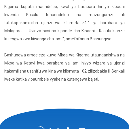
Kigoma kupata maendeleo, kwahiyo barabara hii ya kibaoni
kwenda Kasulu tunaendelea na mazungumzo ili
tutakapokamilisha ujenzi wa kilometa 51.1 ya barabara ya
Malagarasi - Uvinza basi na kipande cha Kibaoni - Kasulu kianze
kujengwa kwa kiwango cha lami”, amefafanua Bashungwa.
Bashungwa ameeleza kuwa Mkoa wa Kigoma utaunganishwa na
Mkoa wa Katavi kwa barabara ya lami hivyo wizara ya ujenzi
itakamilisha usanifu wa kina wa kilometa 102 zilizobakia ili Serikali
iweke katika vipaumbele vyake na kutengewa bajeti.