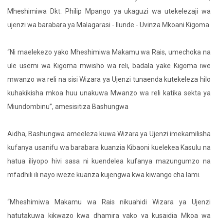
Mheshimiwa Dkt. Philip Mpango ya ukaguzi wa utekelezaji wa
ujenzi wa barabara ya Malagarasi - Ilunde - Uvinza Mkoani Kigoma.
“Ni maelekezo yako Mheshimiwa Makamu wa Rais, umechoka na
ule usemi wa Kigoma mwisho wa reli, badala yake Kigoma iwe
mwanzo wa reli na sisi Wizara ya Ujenzi tunaenda kutekeleza hilo
kuhakikisha mkoa huu unakuwa Mwanzo wa reli katika sekta ya
Miundombinu”, amesisitiza Bashungwa
Aidha, Bashungwa ameeleza kuwa Wizara ya Ujenzi imekamilisha
kufanya usanifu wa barabara kuanzia Kibaoni kuelekea Kasulu na
hatua iliyopo hivi sasa ni kuendelea kufanya mazungumzo na
mfadhili ili nayo iweze kuanza kujengwa kwa kiwango cha lami.
“Mheshimiwa Makamu wa Rais nikuahidi Wizara ya Ujenzi
hatutakuwa kikwazo kwa dhamira yako ya kusaidia Mkoa wa