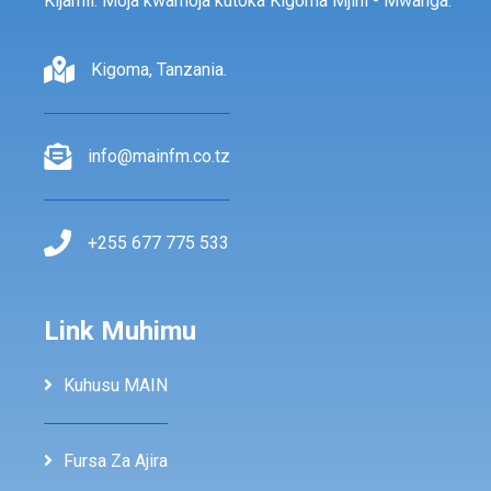
Kijamii. Moja kwamoja kutoka Kigoma Mjini - Mwanga.
Kigoma, Tanzania.
info@mainfm.co.tz
+255 677 775 533
Link Muhimu
Kuhusu MAIN
Fursa Za Ajira