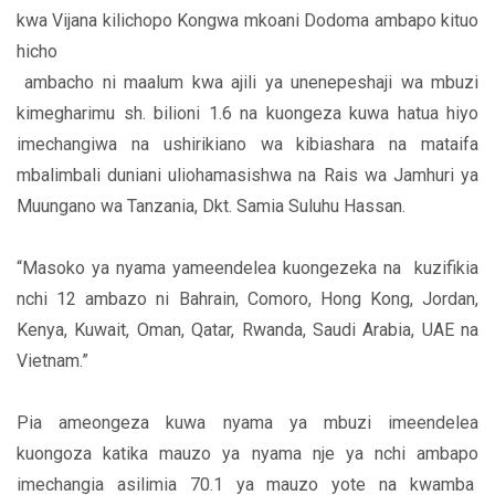
kwa Vijana kilichopo Kongwa mkoani Dodoma ambapo kituo
hicho
ambacho ni maalum kwa ajili ya unenepeshaji wa mbuzi
kimegharimu sh. bilioni 1.6 na kuongeza kuwa hatua hiyo
imechangiwa na ushirikiano wa kibiashara na mataifa
mbalimbali duniani uliohamasishwa na Rais wa Jamhuri ya
Muungano wa Tanzania, Dkt. Samia Suluhu Hassan.
“Masoko ya nyama yameendelea kuongezeka na kuzifikia
nchi 12 ambazo ni Bahrain, Comoro, Hong Kong, Jordan,
Kenya, Kuwait, Oman, Qatar, Rwanda, Saudi Arabia, UAE na
Vietnam.”
Pia ameongeza kuwa nyama ya mbuzi imeendelea
kuongoza katika mauzo ya nyama nje ya nchi ambapo
imechangia asilimia 70.1 ya mauzo yote na kwamba