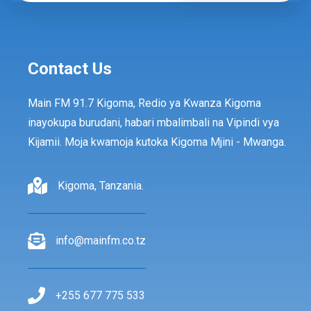
Contact Us
Main FM 91.7 Kigoma, Redio ya Kwanza Kigoma
inayokupa burudani, habari mbalimbali na Vipindi vya
Kijamii. Moja kwamoja kutoka Kigoma Mjini - Mwanga.
Kigoma, Tanzania.
info@mainfm.co.tz
+255 677 775 533