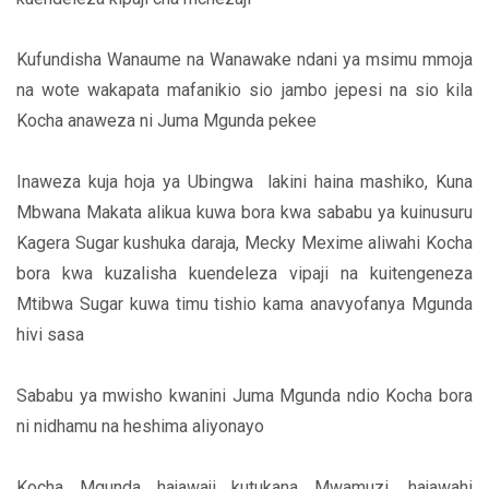
Kufundisha Wanaume na Wanawake ndani ya msimu mmoja
na wote wakapata mafanikio sio jambo jepesi na sio kila
Kocha anaweza ni Juma Mgunda pekee
Inaweza kuja hoja ya Ubingwa lakini haina mashiko, Kuna
Mbwana Makata alikua kuwa bora kwa sababu ya kuinusuru
Kagera Sugar kushuka daraja, Mecky Mexime aliwahi Kocha
bora kwa kuzalisha kuendeleza vipaji na kuitengeneza
Mtibwa Sugar kuwa timu tishio kama anavyofanya Mgunda
hivi sasa
Sababu ya mwisho kwanini Juma Mgunda ndio Kocha bora
ni nidhamu na heshima aliyonayo
Kocha Mgunda hajawaji kutukana Mwamuzi, hajawahi