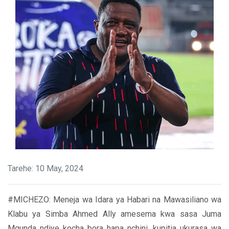
Tarehe: 10 May, 2024
#MICHEZO: Meneja wa Idara ya Habari na Mawasiliano wa
Klabu ya Simba Ahmed Ally amesema kwa sasa Juma
Mgunda ndiye kocha bora hapa nchini, kupitia ukurasa wa