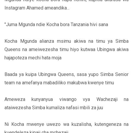
Instagram Ahamed ameandika...
"Juma Mgunda ndie Kocha bora Tanzania hivi sana
Kocha Mgunda alianza msimu akiwa na timu ya Simba
Queens na ameiwezesha timu hiyo kutwaa Ubingwa akiwa
hajapoteza mechi hata moja
Baada ya kuipa Ubingwa Queens, sasa yupo Simba Senior
team na amefanya mabadiliko makubwa kwenye timu
Ameweza kunyanyua viwango vya Wachezaji na
ataiwezesha Simba kumaliza nafasi mbili za juu
Ni Kocha mwenye uwezo wa kuzalisha, kutengeneza na
kuendeleza kipaji cha mchezaji