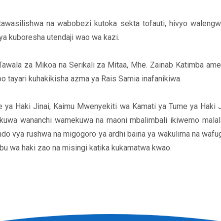
awasilishwa na wabobezi kutoka sekta tofauti, hivyo walengwa
ya kuboresha utendaji wao wa kazi.
 Tawala za Mikoa na Serikali za Mitaa, Mhe. Zainab Katimba 
po tayari kuhakikisha azma ya Rais Samia inafanikiwa.
ya Haki Jinai, Kaimu Mwenyekiti wa Kamati ya Tume ya Haki Jin
uwa wananchi wamekuwa na maoni mbalimbali ikiwemo malala
ndo vya rushwa na migogoro ya ardhi baina ya wakulima na wafuga
ibu wa haki zao na misingi katika kukamatwa kwao.