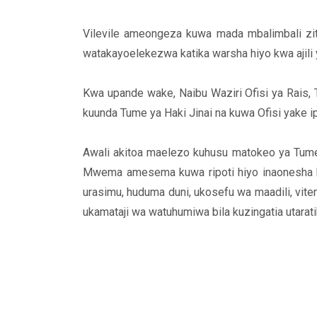
Vilevile ameongeza kuwa mada mbalimbali zit
watakayoelekezwa katika warsha hiyo kwa ajili 
Kwa upande wake, Naibu Waziri Ofisi ya Rais,
kuunda Tume ya Haki Jinai na kuwa Ofisi yake i
Awali akitoa maelezo kuhusu matokeo ya Tume 
Mwema amesema kuwa ripoti hiyo inaonesha k
urasimu, huduma duni, ukosefu wa maadili, vite
ukamataji wa watuhumiwa bila kuzingatia utarat