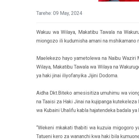
Tarehe: 09 May, 2024
Wakuu wa Wilaya, Makatibu Tawala na Wakuruge
miongozo ili kudumisha amani na mshikamano 
Maelekezo hayo yametolewa na Naibu Waziri Mk
Wilaya, Makatibu Tawala wa Wilaya na Wakurug
ya haki jinai iliyofanyika Jijini Dodoma.
Aidha Dkt.Biteko amesisitiza umuhimu wa vion
na Taaisi za Haki Jinai na kujipanga kutekeleza
wa Kubaini Uhalifu kabla hajatendeka badala ya 
“Wekeni mkakati thabiti wa kuzuia migogoro ya
Tatueni kero za wananchi kwa haki bila kumuone