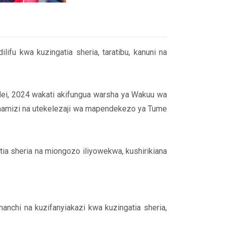
fu kwa kuzingatia sheria, taratibu, kanuni na
Mei, 2024 wakati akifungua warsha ya Wakuu wa
imamizi na utekelezaji wa mapendekezo ya Tume
a sheria na miongozo iliyowekwa, kushirikiana
anchi na kuzifanyiakazi kwa kuzingatia sheria,