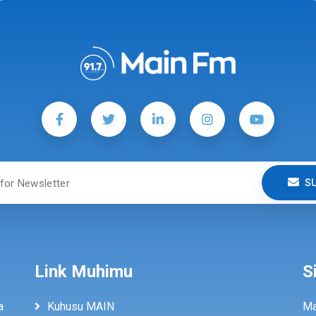
S
Link Muhimu
S
a
Kuhusu MAIN
Ma