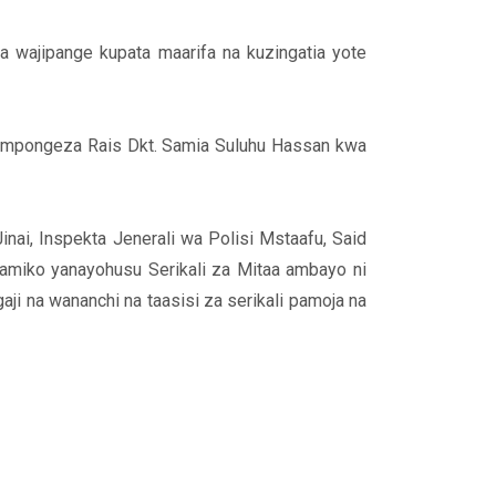
 wajipange kupata maarifa na kuzingatia yote
amempongeza Rais Dkt. Samia Suluhu Hassan kwa
ai, Inspekta Jenerali wa Polisi Mstaafu, Said
miko yanayohusu Serikali za Mitaa ambayo ni
ji na wananchi na taasisi za serikali pamoja na