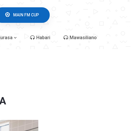
MAIN FM CUP
urasa
Habari
Mawasiliano
A