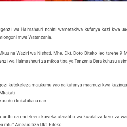
nzi wa Halmshauri nchini wametakiwa kufanya kazi kwa uadili
miongoni mwa Watanzania.
uu na Waziri wa Nishati, Mhe. Dkt. Doto Biteko leo tarehe 9 
enzi wa Halmashauri za mikoa tisa ya Tanzania Bara kuhusu us
gozi kutekeleza majukumu yao na kufanya maamuzi kwa kuzingati
 Mkakati
kusubiri kukabiliana nao.
 ardhi na endeleeni kuweka utaratibu wa kusikiliza kero za wan
a mtu.” Amesisitiza Dkt. Biteko