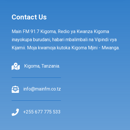
Contact Us
Main FM 91.7 Kigoma, Redio ya Kwanza Kigoma
inayokupa burudani, habari mbalimbali na Vipindi vya
Kijamii. Moja kwamoja kutoka Kigoma Mjini - Mwanga.
Kigoma, Tanzania.
info@mainfm.co.tz
+255 677 775 533