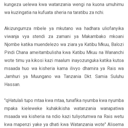
kungeza uelewa kwa watanzania wengi na kuona umuhimu
wa kuzingatia na kufuata sheria na taratibu za nchi.
Akizungumza mbele ya mkutano wa hadhara uliofanyika
viwanja vya stendi za zamani ya Makambako mkoani
Njombe katika muendelezo wa ziara ya Katibu Mkuu, Balozi
Pindi Chana ameitambulisha kwa Katibu Mkuu na Wananchi
wote timu ya kikosi kazi maalum inayozunguka katika kutoa
msaada huo wa kisheria kama ilivyo dhamira ya Rais wa
Jamhuri ya Muungano wa Tanzania Dkt. Samia Suluhu
Hassan.
"qHatulali tupo mtaa kwa mtaa, tunafika nyumba kwa nyumba
mpaka kieleweke kuhakikisha watanzania wanapatiwa
msaada wa kisheria na ndio kazi tuliyotumwa na Rais wetu
kwa mapenzi yake ya dhati kwa Watanzania wote" Alisema