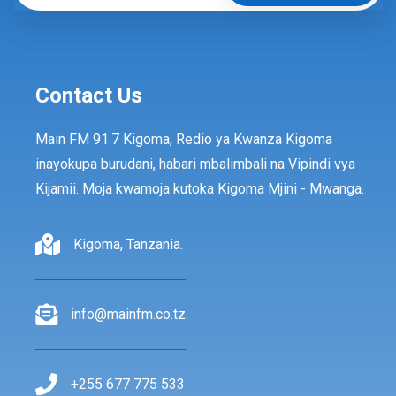
Contact Us
Main FM 91.7 Kigoma, Redio ya Kwanza Kigoma
inayokupa burudani, habari mbalimbali na Vipindi vya
Kijamii. Moja kwamoja kutoka Kigoma Mjini - Mwanga.
Kigoma, Tanzania.
info@mainfm.co.tz
+255 677 775 533