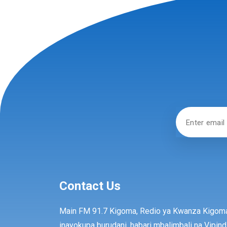
Contact Us
Main FM 91.7 Kigoma, Redio ya Kwanza Kigom
inayokupa burudani, habari mbalimbali na Vipind