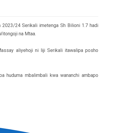
023/24 Serikali imetenga Sh Bilioni 1.7 hadi
Vitongoji na Mtaa.
say aliyehoji ni liji Serikali itawalipa posho
kutoa huduma mbalimbali kwa wananchi ambapo