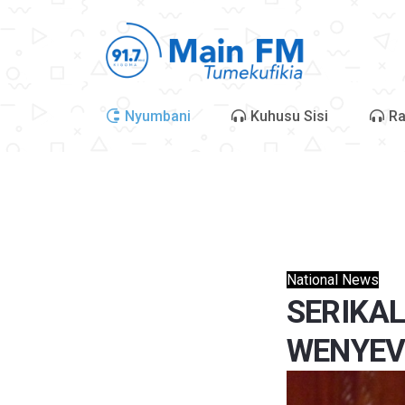
Nyumbani
Kuhusu Sisi
Ra
National News
SERIKAL
WENYEVI