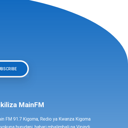
UBSCRIBE
ikiliza MainFM
in FM 91.7 Kigoma, Redio ya Kwanza Kigoma
ayokupa burudani, habari mbalimbali na Vipindi