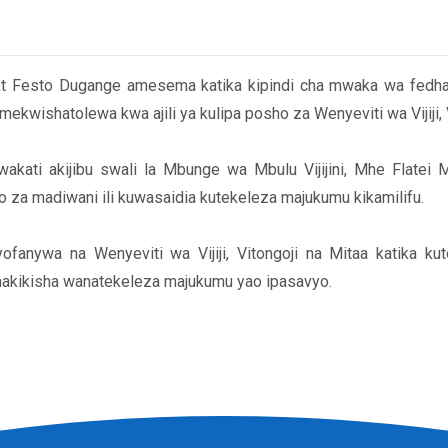
t Festo Dugange amesema katika kipindi cha mwaka wa fedha 2
kimekwishatolewa kwa ajili ya kulipa posho za Wenyeviti wa Vijiji, 
akati akijibu swali la Mbunge wa Mbulu Vijijini, Mhe Flatei Mas
ho za madiwani ili kuwasaidia kutekeleza majukumu kikamilifu.
ofanywa na Wenyeviti wa Vijiji, Vitongoji na Mitaa katika 
uhakikisha wanatekeleza majukumu yao ipasavyo.