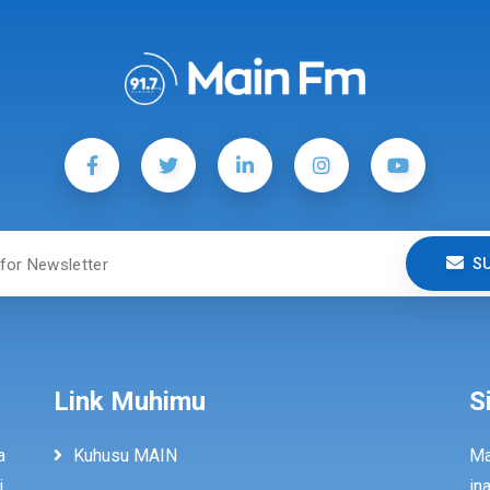
S
Link Muhimu
S
a
Kuhusu MAIN
Ma
i
in