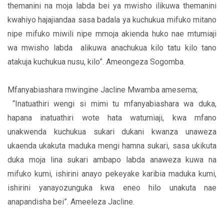
themanini na moja labda bei ya mwisho ilikuwa themanini
kwahiyo hajajiandaa sasa badala ya kuchukua mifuko mitano
nipe mifuko miwili nipe mmoja akienda huko nae mtumiaji
wa mwisho labda alikuwa anachukua kilo tatu kilo tano
atakuja kuchukua nusu, kilo”. Ameongeza Sogomba.
Mfanyabiashara mwingine Jacline Mwamba amesema;
“Inatuathiri wengi si mimi tu mfanyabiashara wa duka,
hapana inatuathiri wote hata watumiaji, kwa mfano
unakwenda kuchukua sukari dukani kwanza unaweza
ukaenda ukakuta maduka mengi hamna sukari, sasa ukikuta
duka moja lina sukari ambapo labda anaweza kuwa na
mifuko kumi, ishirini anayo pekeyake karibia maduka kumi,
ishirini yanayozunguka kwa eneo hilo unakuta nae
anapandisha bei”. Ameeleza Jacline.