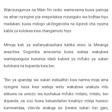
Wakizungumza na Main fm redio wamesema kuwa pamoja
na athari nyingine pia imepelekea mzunguko wa bidhaa hiyo
madukani kuwa mdogo ukilinganisha na kipindi cha nyuma
kabla ya kutokea kwa changamoto hiyo.
Mmoja kati ya wafanyabiashara katika eneo la Mwanga
anaeitwa Sogomba amesema kuwa wateja wakubwa
wamepunguza kununua idadi kubwa ya mifuko ya sukari
kutokana na kupanda kwa bei.
“Bei ya upandaji wa sukari inatuathiri kwa namna moja ama
nyingine hasa kwa wateja wetu wakubwa unakuta mtu
alikuwa na uwezo wa kuchukua mifuko mitano, mitatu, bei
ikipanda…na sisi huwa hatuandaliwi kwahiyo mteja huwezi
kumwandaa, vilevile anakuja ee bwana sukari bei gani,