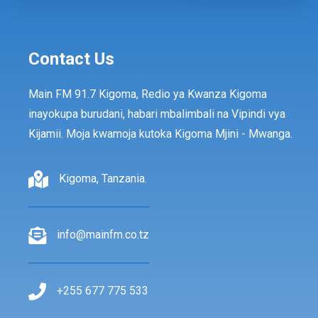
Contact Us
Main FM 91.7 Kigoma, Redio ya Kwanza Kigoma
inayokupa burudani, habari mbalimbali na Vipindi vya
Kijamii. Moja kwamoja kutoka Kigoma Mjini - Mwanga.
Kigoma, Tanzania.
info@mainfm.co.tz
+255 677 775 533