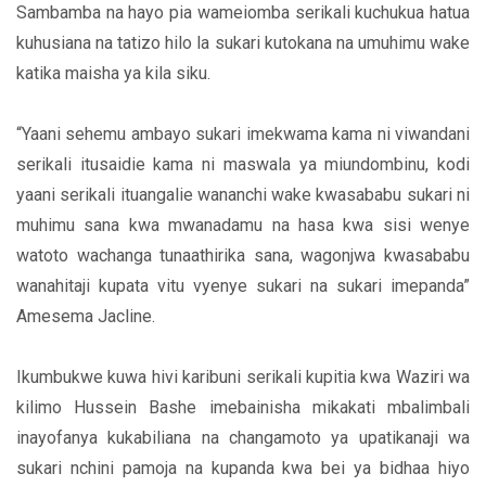
Sambamba na hayo pia wameiomba serikali kuchukua hatua
kuhusiana na tatizo hilo la sukari kutokana na umuhimu wake
katika maisha ya kila siku.
“Yaani sehemu ambayo sukari imekwama kama ni viwandani
serikali itusaidie kama ni maswala ya miundombinu, kodi
yaani serikali ituangalie wananchi wake kwasababu sukari ni
muhimu sana kwa mwanadamu na hasa kwa sisi wenye
watoto wachanga tunaathirika sana, wagonjwa kwasababu
wanahitaji kupata vitu vyenye sukari na sukari imepanda”
Amesema Jacline.
Ikumbukwe kuwa hivi karibuni serikali kupitia kwa Waziri wa
kilimo Hussein Bashe imebainisha mikakati mbalimbali
inayofanya kukabiliana na changamoto ya upatikanaji wa
sukari nchini pamoja na kupanda kwa bei ya bidhaa hiyo