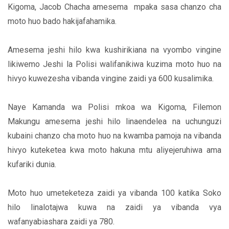
Kigoma, Jacob Chacha amesema mpaka sasa chanzo cha
moto huo bado hakijafahamika.
Amesema jeshi hilo kwa kushirikiana na vyombo vingine
likiwemo Jeshi la Polisi walifanikiwa kuzima moto huo na
hivyo kuwezesha vibanda vingine zaidi ya 600 kusalimika.
Naye Kamanda wa Polisi mkoa wa Kigoma, Filemon
Makungu amesema jeshi hilo linaendelea na uchunguzi
kubaini chanzo cha moto huo na kwamba pamoja na vibanda
hivyo kuteketea kwa moto hakuna mtu aliyejeruhiwa ama
kufariki dunia.
Moto huo umeteketeza zaidi ya vibanda 100 katika Soko
hilo linalotajwa kuwa na zaidi ya vibanda vya
wafanyabiashara zaidi ya 780.