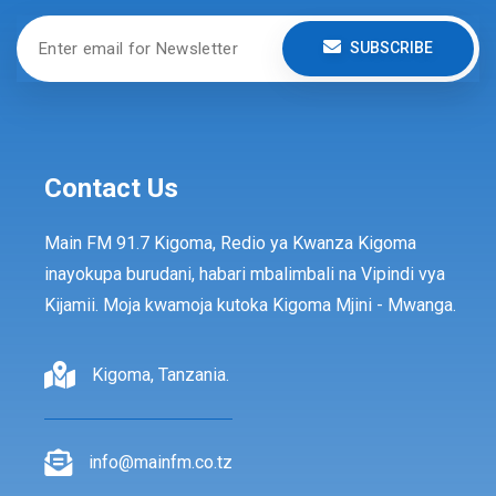
SUBSCRIBE
Contact Us
Main FM 91.7 Kigoma, Redio ya Kwanza Kigoma
inayokupa burudani, habari mbalimbali na Vipindi vya
Kijamii. Moja kwamoja kutoka Kigoma Mjini - Mwanga.
Kigoma, Tanzania.
info@mainfm.co.tz