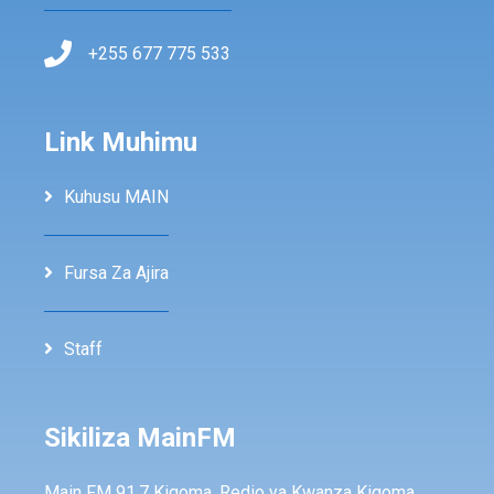
+255 677 775 533
Link Muhimu
Kuhusu MAIN
Fursa Za Ajira
Staff
Sikiliza MainFM
Main FM 91.7 Kigoma, Redio ya Kwanza Kigoma