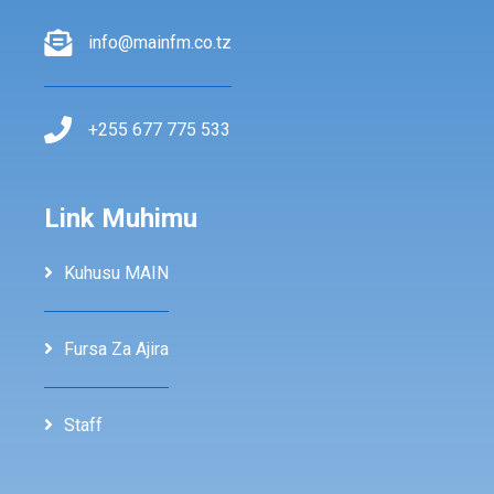
info@mainfm.co.tz
+255 677 775 533
Link Muhimu
Kuhusu MAIN
Fursa Za Ajira
Staff