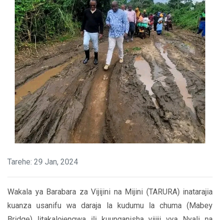
Tarehe: 29 Jan, 2024
Wakala ya Barabara za Vijijini na Mijini (TARURA) inatarajia
kuanza usanifu wa daraja la kudumu la chuma (Mabey
Bridge) litakalojengwa ili kuunganisha vijiji vya Nyali na