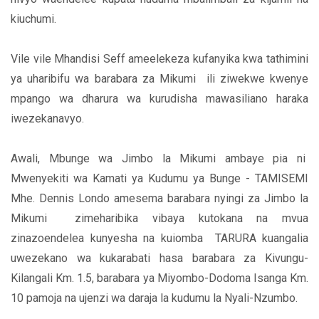
kiuchumi.
Vile vile Mhandisi Seff ameelekeza kufanyika kwa tathimini
ya uharibifu wa barabara za Mikumi ili ziwekwe kwenye
mpango wa dharura wa kurudisha mawasiliano haraka
iwezekanavyo.
Awali, Mbunge wa Jimbo la Mikumi ambaye pia ni
Mwenyekiti wa Kamati ya Kudumu ya Bunge - TAMISEMI
Mhe. Dennis Londo amesema barabara nyingi za Jimbo la
Mikumi zimeharibika vibaya kutokana na mvua
zinazoendelea kunyesha na kuiomba TARURA kuangalia
uwezekano wa kukarabati hasa barabara za Kivungu-
Kilangali Km. 1.5, barabara ya Miyombo-Dodoma Isanga Km.
10 pamoja na ujenzi wa daraja la kudumu la Nyali-Nzumbo.