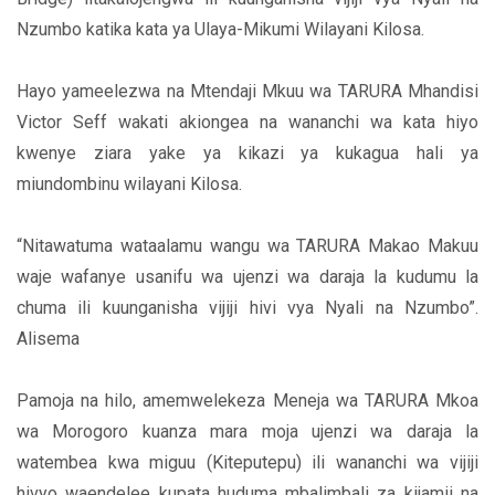
Nzumbo katika kata ya Ulaya-Mikumi Wilayani Kilosa.
Hayo yameelezwa na Mtendaji Mkuu wa TARURA Mhandisi
Victor Seff wakati akiongea na wananchi wa kata hiyo
kwenye ziara yake ya kikazi ya kukagua hali ya
miundombinu wilayani Kilosa.
“Nitawatuma wataalamu wangu wa TARURA Makao Makuu
waje wafanye usanifu wa ujenzi wa daraja la kudumu la
chuma ili kuunganisha vijiji hivi vya Nyali na Nzumbo”.
Alisema
Pamoja na hilo, amemwelekeza Meneja wa TARURA Mkoa
wa Morogoro kuanza mara moja ujenzi wa daraja la
watembea kwa miguu (Kiteputepu) ili wananchi wa vijiji
hivyo waendelee kupata huduma mbalimbali za kijamii na