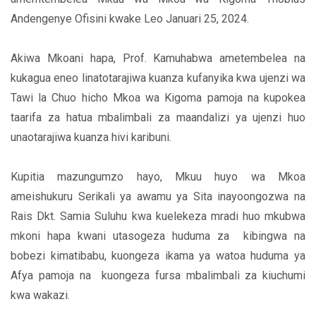
Andengenye Ofisini kwake Leo Januari 25, 2024.
Akiwa Mkoani hapa, Prof. Kamuhabwa ametembelea na
kukagua eneo linatotarajiwa kuanza kufanyika kwa ujenzi wa
Tawi la Chuo hicho Mkoa wa Kigoma pamoja na kupokea
taarifa za hatua mbalimbali za maandalizi ya ujenzi huo
unaotarajiwa kuanza hivi karibuni.
Kupitia mazungumzo hayo, Mkuu huyo wa Mkoa
ameishukuru Serikali ya awamu ya Sita inayoongozwa na
Rais Dkt. Samia Suluhu kwa kuelekeza mradi huo mkubwa
mkoni hapa kwani utasogeza huduma za kibingwa na
bobezi kimatibabu, kuongeza ikama ya watoa huduma ya
Afya pamoja na kuongeza fursa mbalimbali za kiuchumi
kwa wakazi.
..........................