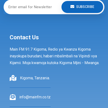
SUBSCRIBE
Contact Us
Main FM 91.7 Kigoma, Redio ya Kwanza Kigoma
inayokupa burudani, habari mbalimbali na Vipindi vya
Kijamii. Moja kwamoja kutoka Kigoma Mjini - Mwanga.
Kigoma, Tanzania.
info@mainfm.co.tz