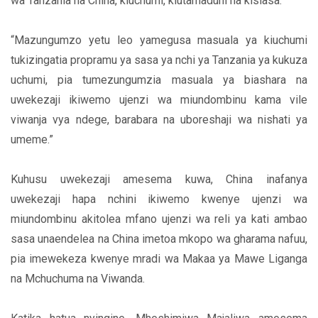
wa Tanzania na China, kiuchumi, kiutamaduni na kisiasa.
“Mazungumzo yetu leo yamegusa masuala ya kiuchumi
tukizingatia propramu ya sasa ya nchi ya Tanzania ya kukuza
uchumi, pia tumezungumzia masuala ya biashara na
uwekezaji ikiwemo ujenzi wa miundombinu kama vile
viwanja vya ndege, barabara na uboreshaji wa nishati ya
umeme.”
Kuhusu uwekezaji amesema kuwa, China inafanya
uwekezaji hapa nchini ikiwemo kwenye ujenzi wa
miundombinu akitolea mfano ujenzi wa reli ya kati ambao
sasa unaendelea na China imetoa mkopo wa gharama nafuu,
pia imewekeza kwenye mradi wa Makaa ya Mawe Liganga
na Mchuchuma na Viwanda.