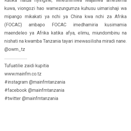
Katika hatua nyingine, Mheshimiwa Majaliwa amesema
kuwa, viongozi hao wamezungumza kuhusu uimarishaji wa
mipango mikakati ya nchi ya China kwa nchi za Afrika
(FOCAC) ambapo FOCAC imedhamiria kusimamia
maendeleo ya Afrika katika afya, elimu, miundombinu na
nishati na kwamba Tanzania tayari imewasilisha miradi nane.
@owm_tz
..........................
Tufuatilie zaidi kupitia
www.mainfm.co.tz
#instagram @mainfmtanzania
#facebook @mainfmtanzania
#twitter @mainfmtanzania