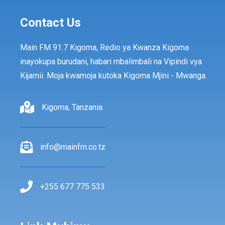
Contact Us
Main FM 91.7 Kigoma, Redio ya Kwanza Kigoma
inayokupa burudani, habari mbalimbali na Vipindi vya
Kijamii. Moja kwamoja kutoka Kigoma Mjini - Mwanga.
Kigoma, Tanzania.
info@mainfm.co.tz
+255 677 775 533