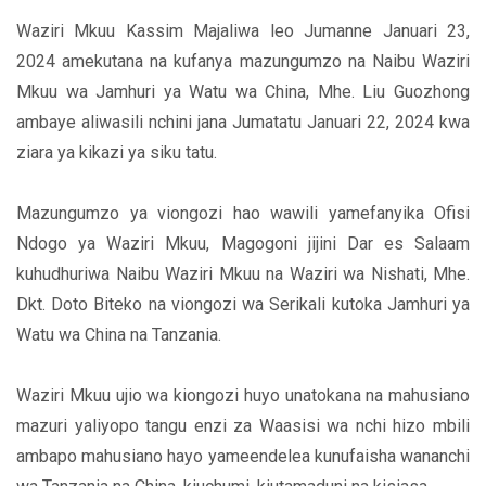
Waziri Mkuu Kassim Majaliwa leo Jumanne Januari 23,
2024 amekutana na kufanya mazungumzo na Naibu Waziri
Mkuu wa Jamhuri ya Watu wa China, Mhe. Liu Guozhong
ambaye aliwasili nchini jana Jumatatu Januari 22, 2024 kwa
ziara ya kikazi ya siku tatu.
Mazungumzo ya viongozi hao wawili yamefanyika Ofisi
Ndogo ya Waziri Mkuu, Magogoni jijini Dar es Salaam
kuhudhuriwa Naibu Waziri Mkuu na Waziri wa Nishati, Mhe.
Dkt. Doto Biteko na viongozi wa Serikali kutoka Jamhuri ya
Watu wa China na Tanzania.
Waziri Mkuu ujio wa kiongozi huyo unatokana na mahusiano
mazuri yaliyopo tangu enzi za Waasisi wa nchi hizo mbili
ambapo mahusiano hayo yameendelea kunufaisha wananchi