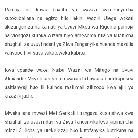
Pamoja na kuwa baadhi ya wavuvi wameonyesha
kutokubaliana na agizo hilo lakini Waziri Ulega wakati
akizungumza na kamati ya Uvuvi Mkoa wa Kigoma pamoja
na viongozi kutoka Wizara hiyo amesema bila ya kusitisha
shughuli za uvuvi ndani ya Ziwa Tanganyika huenda mazalia
yaliyopo hivi sasa yakatoweka kabisa.
Kwa upande wake, Naibu Waziri wa Mifugo na Uvuvi
Alexander Mnyeti amesema wananchi hawana budi kupokea
usitishwaji huo ili kulinda rasilimali zilizopo kwa ajili ya
kizazi kijacho.
Mwaka jana mwezi Mei Serikali ilitangaza kusitishwa kwa
shughuli za uvuvi ndani ya Ziwa Tanganyika kwa kipindi Cha
miezi 3, licha ya utekelezaji huo kutofanyika kutokana na