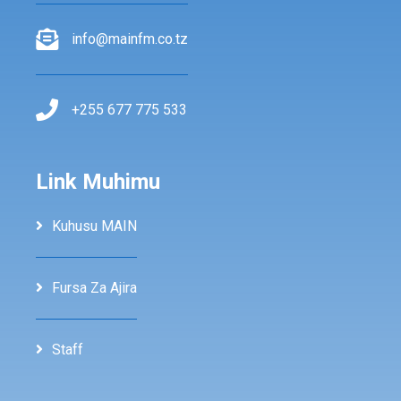
info@mainfm.co.tz
+255 677 775 533
Link Muhimu
Kuhusu MAIN
Fursa Za Ajira
Staff