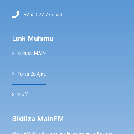
+255 677 775 533
Link Muhimu
Kuhusu MAIN
Fursa Za Ajira
Staff
Sikiliza MainFM
Main FM 91.7 Kigoma, Redio ya Kwanza Kigoma