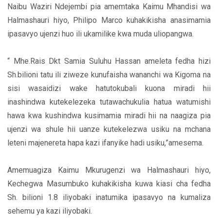
Naibu Waziri Ndejembi pia amemtaka Kaimu Mhandisi wa
Halmashauri hiyo, Philipo Marco kuhakikisha anasimamia
ipasavyo ujenzi huo ili ukamilike kwa muda uliopangwa.
“ Mhe.Rais Dkt Samia Suluhu Hassan ameleta fedha hizi
Sh.bilioni tatu ili ziweze kunufaisha wananchi wa Kigoma na
sisi wasaidizi wake hatutokubali kuona miradi hii
inashindwa kutekelezeka tutawachukulia hatua watumishi
hawa kwa kushindwa kusimamia miradi hii na naagiza pia
ujenzi wa shule hii uanze kutekelezwa usiku na mchana
leteni majenereta hapa kazi ifanyike hadi usiku,”amesema.
Amemuagiza Kaimu Mkurugenzi wa Halmashauri hiyo,
Kechegwa Masumbuko kuhakikisha kuwa kiasi cha fedha
Sh. bilioni 1.8 iliyobaki inatumika ipasavyo na kumaliza
sehemu ya kazi iliyobaki.