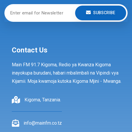
SUBSCRIBE
Contact Us
Main FM 91.7 Kigoma, Redio ya Kwanza Kigoma
inayokupa burudani, habari mbalimbali na Vipindi vya
Kijamii. Moja kwamoja kutoka Kigoma Mjini - Mwanga.
Kigoma, Tanzania.
info@mainfm.co.tz