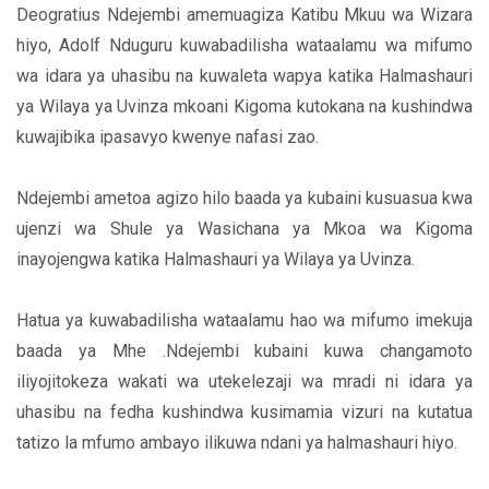
Deogratius Ndejembi amemuagiza Katibu Mkuu wa Wizara
hiyo, Adolf Nduguru kuwabadilisha wataalamu wa mifumo
wa idara ya uhasibu na kuwaleta wapya katika Halmashauri
ya Wilaya ya Uvinza mkoani Kigoma kutokana na kushindwa
kuwajibika ipasavyo kwenye nafasi zao.
Ndejembi ametoa agizo hilo baada ya kubaini kusuasua kwa
ujenzi wa Shule ya Wasichana ya Mkoa wa Kigoma
inayojengwa katika Halmashauri ya Wilaya ya Uvinza.
Hatua ya kuwabadilisha wataalamu hao wa mifumo imekuja
baada ya Mhe .Ndejembi kubaini kuwa changamoto
iliyojitokeza wakati wa utekelezaji wa mradi ni idara ya
uhasibu na fedha kushindwa kusimamia vizuri na kutatua
tatizo la mfumo ambayo ilikuwa ndani ya halmashauri hiyo.