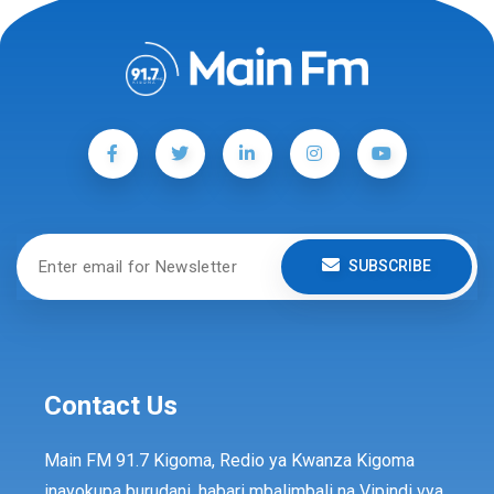
SUBSCRIBE
Contact Us
Main FM 91.7 Kigoma, Redio ya Kwanza Kigoma
inayokupa burudani, habari mbalimbali na Vipindi vya