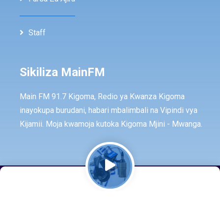
Staff
Sikiliza MainFM
Main FM 91.7 Kigoma, Redio ya Kwanza Kigoma
inayokupa burudani, habari mbalimbali na Vipindi vya
Kijamii. Moja kwamoja kutoka Kigoma Mjini - Mwanga.
© Copyright -
2026
All rights reserved by -
MainFm
Developed by -
Mainfintech Lab