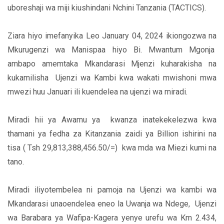
uboreshaji wa miji kiushindani Nchini Tanzania (TACTICS).
Ziara hiyo imefanyika Leo January 04, 2024 ikiongozwa na
Mkurugenzi wa Manispaa hiyo Bi. Mwantum Mgonja
ambapo amemtaka Mkandarasi Mjenzi kuharakisha na
kukamilisha Ujenzi wa Kambi kwa wakati mwishoni mwa
mwezi huu Januari ili kuendelea na ujenzi wa miradi.
Miradi hii ya Awamu ya kwanza inatekekelezwa kwa
thamani ya fedha za Kitanzania zaidi ya Billion ishirini na
tisa ( Tsh 29,813,388,456.50/=) kwa mda wa Miezi kumi na
tano.
Miradi iliyotembelea ni pamoja na Ujenzi wa kambi wa
Mkandarasi unaoendelea eneo la Uwanja wa Ndege, Ujenzi
wa Barabara ya Wafipa-Kagera yenye urefu wa Km 2.434,