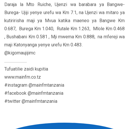
Daraja la Mto Ruiche, Ujenzi wa barabara ya Bangwe-
Burega- Ujiji yenye urefu wa Km 7.1, na Ujenzi wa mitaro ya
kutiririsha maji ya Mvua katika maeneo ya Bangwe Km
0.687, Burega Km 1.040, Rutale Km 1.263, Mlole Km 0.468
, Bushabani Km 0.581 , Mji mwema Km 0.888, na mfereji wa
maji Katonyanga yenye urefu Km 0.483.
@kigomaujijimc
..........................
Tufuatilie zaidi kupitia
www.mainfm.co.tz
#instagram @mainfmtanzania
#facebook @mainfmtanzania
#twitter @mainfmtanzania