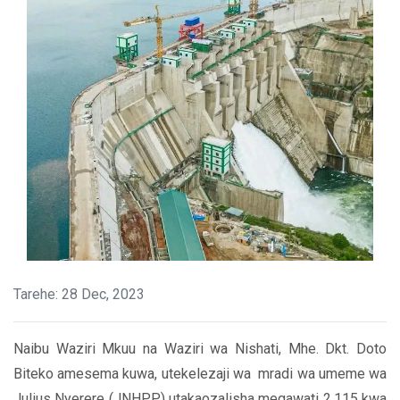
Tarehe: 28 Dec, 2023
Naibu Waziri Mkuu na Waziri wa Nishati, Mhe. Dkt. Doto
Biteko amesema kuwa, utekelezaji wa mradi wa umeme wa
Julius Nyerere (JNHPP) utakaozalisha megawati 2,115 kwa