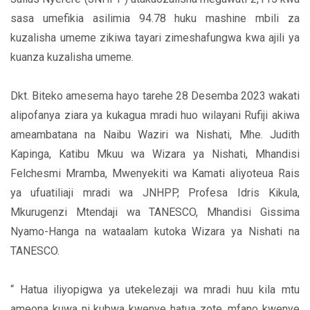
sasa umefikia asilimia 94.78 huku mashine mbili za
kuzalisha umeme zikiwa tayari zimeshafungwa kwa ajili ya
kuanza kuzalisha umeme.
Dkt. Biteko amesema hayo tarehe 28 Desemba 2023 wakati
alipofanya ziara ya kukagua mradi huo wilayani Rufiji akiwa
ameambatana na Naibu Waziri wa Nishati, Mhe. Judith
Kapinga, Katibu Mkuu wa Wizara ya Nishati, Mhandisi
Felchesmi Mramba, Mwenyekiti wa Kamati aliyoteua Rais
ya ufuatiliaji mradi wa JNHPP, Profesa Idris Kikula,
Mkurugenzi Mtendaji wa TANESCO, Mhandisi Gissima
Nyamo-Hanga na wataalam kutoka Wizara ya Nishati na
TANESCO.
“ Hatua iliyopigwa ya utekelezaji wa mradi huu kila mtu
ameona kuwa ni kubwa kwenye hatua zote, mfano kwenye