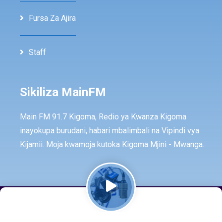
Fursa Za Ajira
Staff
Sikiliza MainFM
Main FM 91.7 Kigoma, Redio ya Kwanza Kigoma
inayokupa burudani, habari mbalimbali na Vipindi vya
Kijamii. Moja kwamoja kutoka Kigoma Mjini - Mwanga.
© Copyright -
2026
All rights reserved by -
MainFm