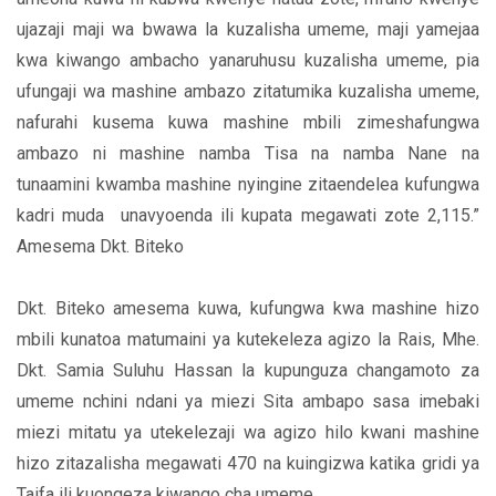
ujazaji maji wa bwawa la kuzalisha umeme, maji yamejaa
kwa kiwango ambacho yanaruhusu kuzalisha umeme, pia
ufungaji wa mashine ambazo zitatumika kuzalisha umeme,
nafurahi kusema kuwa mashine mbili zimeshafungwa
ambazo ni mashine namba Tisa na namba Nane na
tunaamini kwamba mashine nyingine zitaendelea kufungwa
kadri muda unavyoenda ili kupata megawati zote 2,115.”
Amesema Dkt. Biteko
Dkt. Biteko amesema kuwa, kufungwa kwa mashine hizo
mbili kunatoa matumaini ya kutekeleza agizo la Rais, Mhe.
Dkt. Samia Suluhu Hassan la kupunguza changamoto za
umeme nchini ndani ya miezi Sita ambapo sasa imebaki
miezi mitatu ya utekelezaji wa agizo hilo kwani mashine
hizo zitazalisha megawati 470 na kuingizwa katika gridi ya
Taifa ili kuongeza kiwango cha umeme.