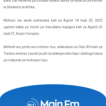
Bahir Dar Kenema ya Ethiopia katika raundi ya kwanza ya Kombe
la Shirikisho la Afrika.
Mchezo wa awali utafanyika kati ya Agosti 18 hadi 20, 2023
ugenini kabla ya mechi ya marudiano kupigwa kati ya Agosti 25
hadi 27, Azam Complex.
Mshindi wa jumla wa mchezo huo, atakutana na Club Africain ya
Tunisia, kwenye raundi ya pili na atakayevuka hapo atatinga hatua
ya makundi ya michuano hiyo.