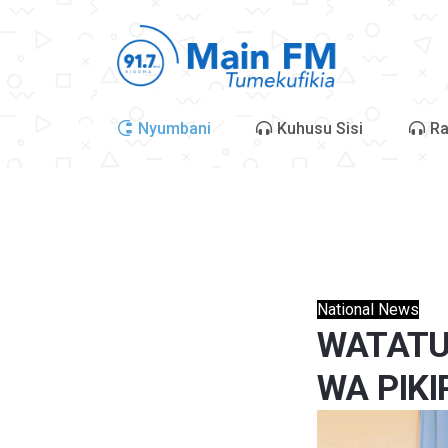
Nyumbani
Kuhusu Sisi
Ra
National News
WATATU
WA PIKI