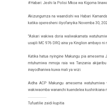
#Habari: Jeshi la Polisi Mkoa wa Kigoma linawa
Akizungumza na waandishi wa Habari Kaman
katika operesheni iliyofanyika Novemba 30, 2
"Askari wakiwa doria waliwakamata watuhumiw
usajili MC 976 DRQ aina ya Kinglion ambayo ni
Katika hatua nyingine Makungu pia amesema J
mtuhumiwa mmoja raia wa Tanzania akijaribu
inayodhaniwa kuwa mali ya wizi.
Aidha ACP Makungu amesema watuhumiwa wote
wakiwaomba wananchi kuendelea kushirikiana na J
..........................
Tufuatilie zaidi kupitia