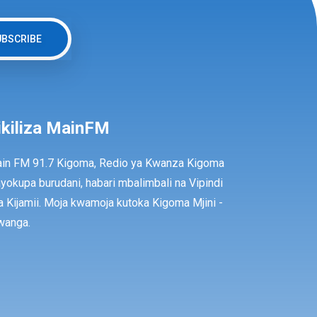
UBSCRIBE
ikiliza MainFM
in FM 91.7 Kigoma, Redio ya Kwanza Kigoma
ayokupa burudani, habari mbalimbali na Vipindi
a Kijamii. Moja kwamoja kutoka Kigoma Mjini -
anga.