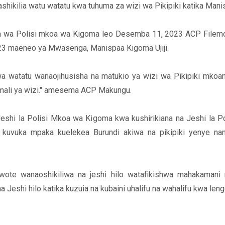
shikilia watu watatu kwa tuhuma za wizi wa Pikipiki katika Manis
da wa Polisi mkoa wa Kigoma leo Desemba 11, 2023 ACP Fil
023 maeneo ya Mwasenga, Manispaa Kigoma Ujiji.
a watatu wanaojihusisha na matukio ya wizi wa Pikipiki mkoa
 mali ya wizi." amesema ACP Makungu.
eshi la Polisi Mkoa wa Kigoma kwa kushirikiana na Jeshi la P
 kuvuka mpaka kuelekea Burundi akiwa na pikipiki yenye n
 wanaoshikiliwa na jeshi hilo watafikishwa mahakamani m
eshi hilo katika kuzuia na kubaini uhalifu na wahalifu kwa leng