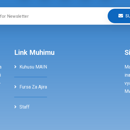
S
Link Muhimu
S
a
Kuhusu MAIN
Ma
i
in
-
vy
Fursa Za Ajira
Mw
Staff