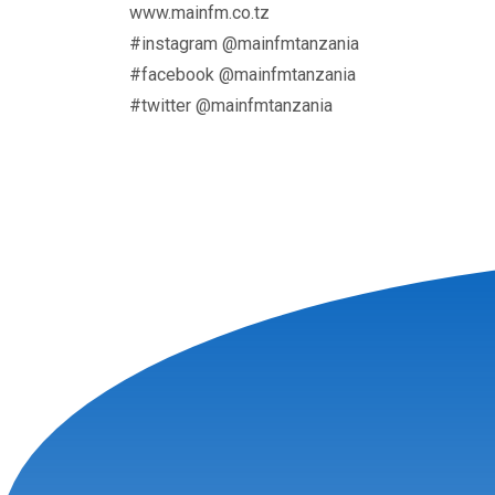
www.mainfm.co.tz
#instagram @mainfmtanzania
#facebook @mainfmtanzania
#twitter @mainfmtanzania