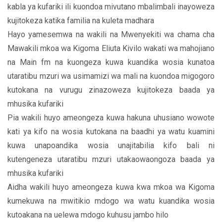
kabla ya kufariki ili kuondoa mivutano mbalimbali inayoweza
kujitokeza katika familia na kuleta madhara
Hayo yamesemwa na wakili na Mwenyekiti wa chama cha
Mawakili mkoa wa Kigoma Eliuta Kivilo wakati wa mahojiano
na Main fm na kuongeza kuwa kuandika wosia kunatoa
utaratibu mzuri wa usimamizi wa mali na kuondoa migogoro
kutokana na vurugu zinazoweza kujitokeza baada ya
mhusika kufariki
Pia wakili huyo ameongeza kuwa hakuna uhusiano wowote
kati ya kifo na wosia kutokana na baadhi ya watu kuamini
kuwa unapoandika wosia unajitabilia kifo bali ni
kutengeneza utaratibu mzuri utakaowaongoza baada ya
mhusika kufariki
Aidha wakili huyo ameongeza kuwa kwa mkoa wa Kigoma
kumekuwa na mwitikio mdogo wa watu kuandika wosia
kutoakana na uelewa mdogo kuhusu jambo hilo