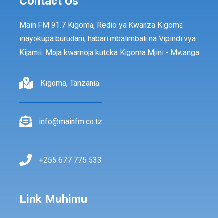
Contact Us
Main FM 91.7 Kigoma, Redio ya Kwanza Kigoma
inayokupa burudani, habari mbalimbali na Vipindi vya
Kijamii. Moja kwamoja kutoka Kigoma Mjini - Mwanga.
Kigoma, Tanzania.
info@mainfm.co.tz
+255 677 775 533
Link Muhimu