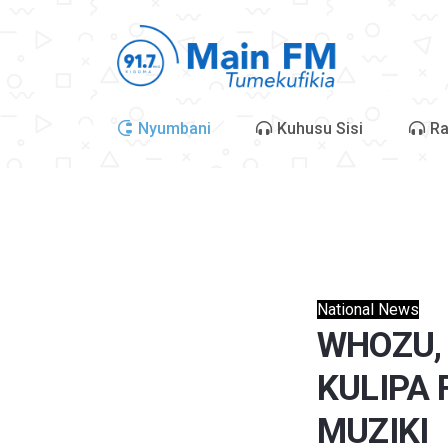
Nyumbani
Kuhusu Sisi
Ra
National News
WHOZU,
KULIPA 
MUZIKI