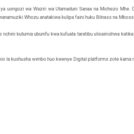
 ya uongozi wa Waziri wa Utamaduni Sanaa na Michezo Mhe. D
wanamuziki Whozu anatakiwa kulipa faini huku Bilnass na Mbos
chini kutumia ubunifu kwa kufuata taratibu ulioainishwa katika 
io la kushusha wimbo huo kwenye Digital platforms zote kama 