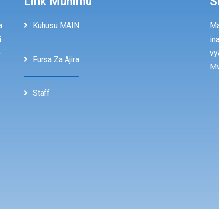
Link Muhimu
S
a
Kuhusu MAIN
Ma
i
in
-
vy
Fursa Za Ajira
Mw
Staff