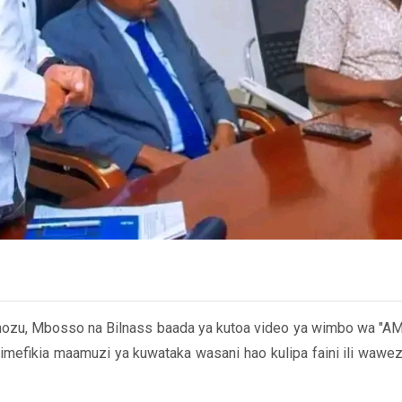
ozu, Mbosso na Bilnass baada ya kutoa video ya wimbo wa "AM
mefikia maamuzi ya kuwataka wasani hao kulipa faini ili wawez