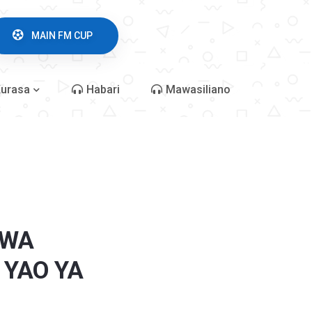
MAIN FM CUP
urasa
Habari
Mawasiliano
IWA
 YAO YA