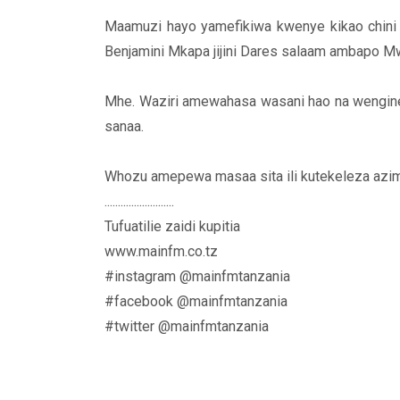
Maamuzi hayo yamefikiwa kwenye kikao chini
Benjamini Mkapa jijini Dares salaam ambapo M
Mhe. Waziri amewahasa wasani hao na wengine n
sanaa.
Whozu amepewa masaa sita ili kutekeleza azim
..........................
Tufuatilie zaidi kupitia
www.mainfm.co.tz
#instagram @mainfmtanzania
#facebook @mainfmtanzania
#twitter @mainfmtanzania