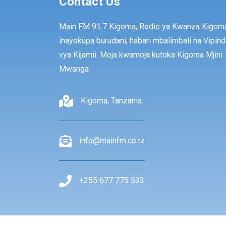
Contact Us
Main FM 91.7 Kigoma, Redio ya Kwanza Kigom
inayokupa burudani, habari mbalimbali na Vipind
vya Kijamii. Moja kwamoja kutoka Kigoma Mjini 
Mwanga.
Kigoma, Tanzania.
info@mainfm.co.tz
+255 677 775 533