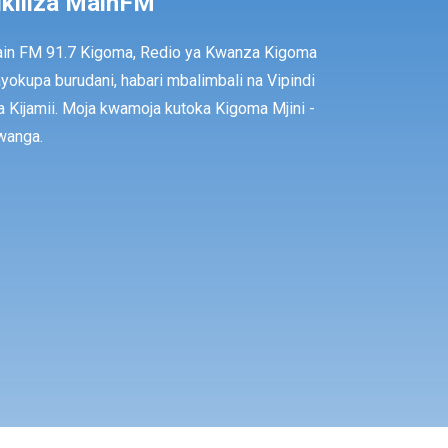
ikiliza MainFM
in FM 91.7 Kigoma, Redio ya Kwanza Kigoma
ayokupa burudani, habari mbalimbali na Vipindi
a Kijamii. Moja kwamoja kutoka Kigoma Mjini -
anga.