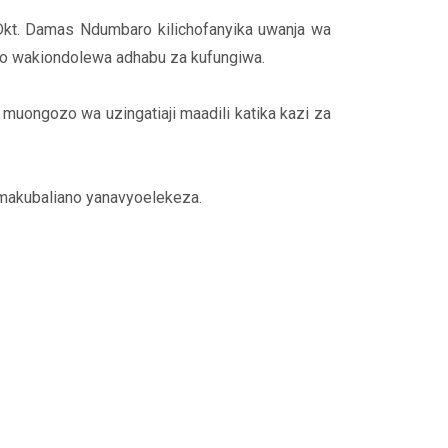
kt. Damas Ndumbaro kilichofanyika uwanja wa
so wakiondolewa adhabu za kufungiwa.
muongozo wa uzingatiaji maadili katika kazi za
makubaliano yanavyoelekeza.