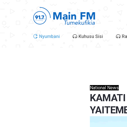
Nyumbani
Kuhusu Sisi
Ra
National News
KAMATI 
YAITEM