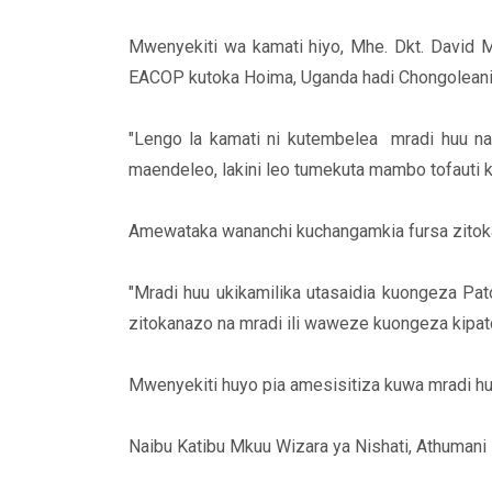
Mwenyekiti wa kamati hiyo, Mhe. Dkt. David M
EACOP kutoka Hoima, Uganda hadi Chongoleani, j
"Lengo la kamati ni kutembelea mradi huu na 
maendeleo, lakini leo tumekuta mambo tofauti
Amewataka wananchi kuchangamkia fursa zitokan
"Mradi huu ukikamilika utasaidia kuongeza Pat
zitokanazo na mradi ili waweze kuongeza kipato
Mwenyekiti huyo pia amesisitiza kuwa mradi huo
Naibu Katibu Mkuu Wizara ya Nishati, Athuman