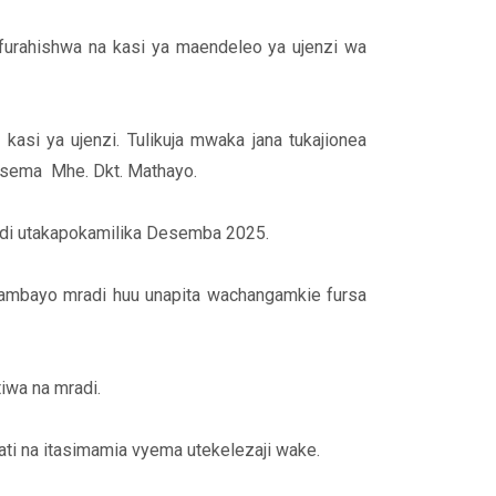
ufurahishwa na kasi ya maendeleo ya ujenzi wa
asi ya ujenzi. Tulikuja mwaka jana tukajionea
esema Mhe. Dkt. Mathayo.
indi utakapokamilika Desemba 2025.
eo ambayo mradi huu unapita wachangamkie fursa
iwa na mradi.
ti na itasimamia vyema utekelezaji wake.