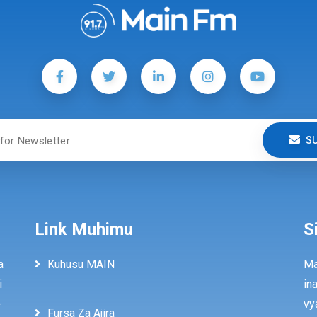
S
Link Muhimu
S
a
Kuhusu MAIN
Ma
i
in
-
vy
Fursa Za Ajira