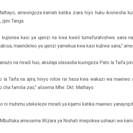
athayo, ameongoza kamati katika ziara hiyo huku ikionesha k
ijini Tanga.
kujionea kasi ya ujenzi na kwa kweli tumefurahishwa sana na k
 kabisa, maendeleo ya ujenzi yamekua kwa kasi kubwa sana," am
azo na mradi huo, akiutaja utasaidia kuongeza Pato la Taifa p
o la Taifa na ajira, hivyo nitoe rai hasa kwa wakazi wa maen
 cha familia zao," alisema Mhe. Dkt. Mathayo.
 ni muhimu utekeleze miradi ya kijamii katika maeneo yanayopit
i Mbuttuka amesema Wizara ya Nishati imepokea ushauri wa kama