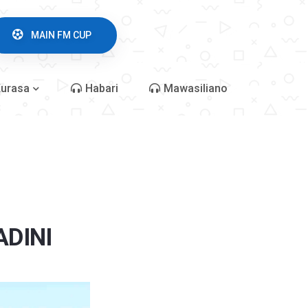
MAIN FM CUP
urasa
Habari
Mawasiliano
ADINI