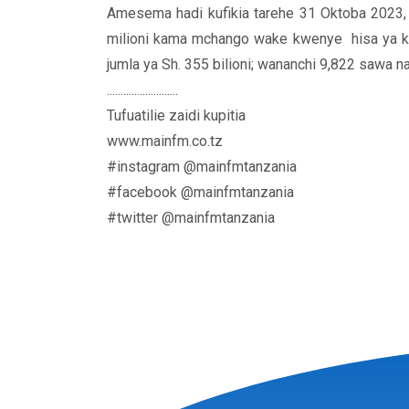
Amesema hadi kufikia tarehe 31 Oktoba 2023, 
milioni kama mchango wake kwenye hisa ya k
jumla ya Sh. 355 bilioni; wananchi 9,822 sawa na
..........................
Tufuatilie zaidi kupitia
www.mainfm.co.tz
#instagram @mainfmtanzania
#facebook @mainfmtanzania
#twitter @mainfmtanzania