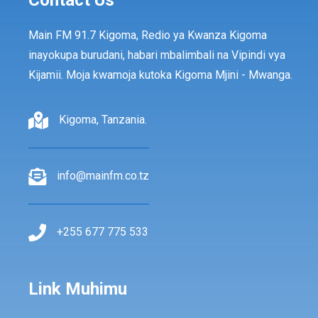
Contact Us
Main FM 91.7 Kigoma, Redio ya Kwanza Kigoma
inayokupa burudani, habari mbalimbali na Vipindi vya
Kijamii. Moja kwamoja kutoka Kigoma Mjini - Mwanga.
Kigoma, Tanzania.
info@mainfm.co.tz
+255 677 775 533
Link Muhimu