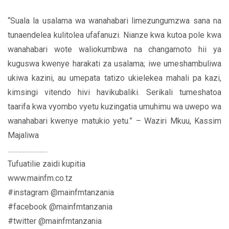
“Suala la usalama wa wanahabari limezungumzwa sana na
tunaendelea kulitolea ufafanuzi. Nianze kwa kutoa pole kwa
wanahabari wote waliokumbwa na changamoto hii ya
kuguswa kwenye harakati za usalama; iwe umeshambuliwa
ukiwa kazini, au umepata tatizo ukielekea mahali pa kazi,
kimsingi vitendo hivi havikubaliki. Serikali tumeshatoa
taarifa kwa vyombo vyetu kuzingatia umuhimu wa uwepo wa
wanahabari kwenye matukio yetu.” – Waziri Mkuu, Kassim
Majaliwa
..........................
Tufuatilie zaidi kupitia
www.mainfm.co.tz
#instagram @mainfmtanzania
#facebook @mainfmtanzania
#twitter @mainfmtanzania