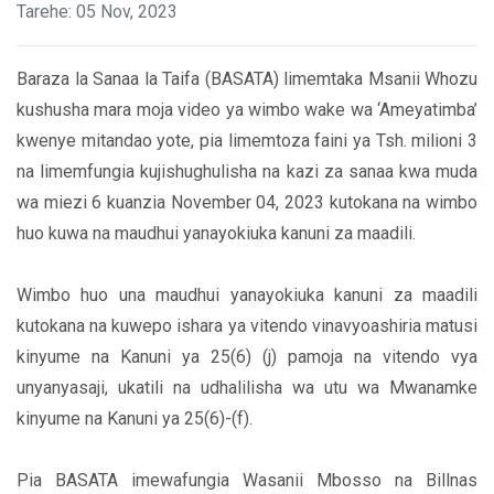
Tarehe: 05 Nov, 2023
Baraza la Sanaa la Taifa (BASATA) limemtaka Msanii Whozu
kushusha mara moja video ya wimbo wake wa ‘Ameyatimba’
kwenye mitandao yote, pia limemtoza faini ya Tsh. milioni 3
na limemfungia kujishughulisha na kazi za sanaa kwa muda
wa miezi 6 kuanzia November 04, 2023 kutokana na wimbo
huo kuwa na maudhui yanayokiuka kanuni za maadili.
Wimbo huo una maudhui yanayokiuka kanuni za maadili
kutokana na kuwepo ishara ya vitendo vinavyoashiria matusi
kinyume na Kanuni ya 25(6) (j) pamoja na vitendo vya
unyanyasaji, ukatili na udhalilisha wa utu wa Mwanamke
kinyume na Kanuni ya 25(6)-(f).
Pia BASATA imewafungia Wasanii Mbosso na Billnas