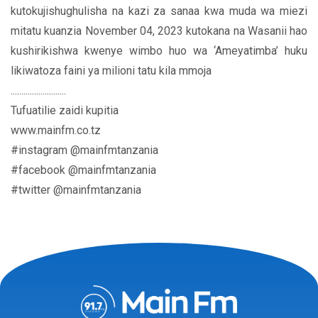
kutokujishughulisha na kazi za sanaa kwa muda wa miezi
mitatu kuanzia November 04, 2023 kutokana na Wasanii hao
kushirikishwa kwenye wimbo huo wa ‘Ameyatimba’ huku
likiwatoza faini ya milioni tatu kila mmoja
..........................
Tufuatilie zaidi kupitia
www.mainfm.co.tz
#instagram @mainfmtanzania
#facebook @mainfmtanzania
#twitter @mainfmtanzania